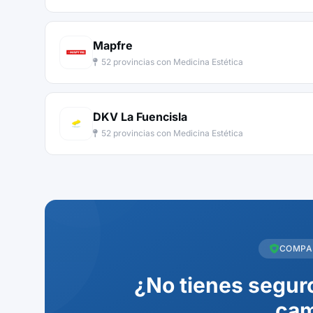
Mapfre
52 provincias con Medicina Estética
DKV La Fuencisla
52 provincias con Medicina Estética
COMPA
¿No tienes seguro
cam