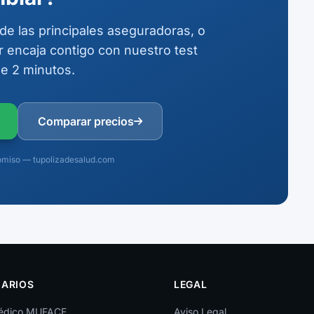
e las principales aseguradoras, o
 encaja contigo con nuestro test
de 2 minutos.
Comparar precios
omiso — tupolizadesalud.com
ARIOS
LEGAL
édico MUFACE
Aviso Legal