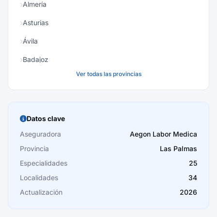
Almería
Asturias
Ávila
Badajoz
Ver todas las provincias
Baleares
Barcelona
Burgos
Datos clave
Cáceres
Aseguradora
Aegon Labor Medica
Provincia
Las Palmas
Cádiz
Especialidades
25
Cantabria
Localidades
34
Castellón
Actualización
2026
Ceuta