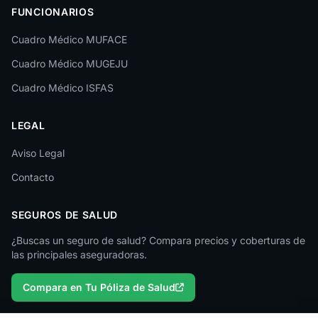
FUNCIONARIOS
León
Cuadro Médico MUFACE
Lleida
Cuadro Médico MUGEJU
Lugo
Cuadro Médico ISFAS
Madrid
LEGAL
Málaga
Melilla
Aviso Legal
Contacto
Murcia
Navarra
SEGUROS DE SALUD
Ourense
¿Buscas un seguro de salud? Compara precios y coberturas de
las principales aseguradoras.
Palencia
Compara en Tu Póliza de Salud
Pontevedra
Salamanca