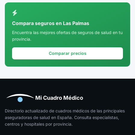
Ciudad Real
Córdoba
Compara seguros en Las Palmas
Cuenca
Encuentra las mejores ofertas de seguros de salud en tu
provincia.
Girona
Granada
Comparar precios
Guadalajara
Guipúzcoa
Huelva
Huesca
Mi Cuadro Médico
Jaén
Directorio actualizado de cuadros médicos de las principales
aseguradoras de salud en España. Consulta especialistas,
La Rioja
centros y hospitales por provincia.
Las Palmas