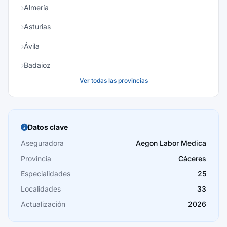
Almería
Asturias
Ávila
Badajoz
Ver todas las provincias
Baleares
Barcelona
Burgos
Datos clave
Cáceres
Aseguradora
Aegon Labor Medica
Provincia
Cáceres
Cádiz
Especialidades
25
Cantabria
Localidades
33
Castellón
Actualización
2026
Ceuta