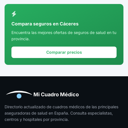
Ciudad Real
Córdoba
Compara seguros en Cáceres
Cuenca
Encuentra las mejores ofertas de seguros de salud en tu
provincia.
Girona
Granada
Comparar precios
Guadalajara
Guipúzcoa
Huelva
Huesca
Mi Cuadro Médico
Jaén
Directorio actualizado de cuadros médicos de las principales
aseguradoras de salud en España. Consulta especialistas,
La Rioja
centros y hospitales por provincia.
Las Palmas