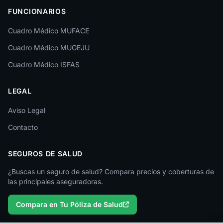
FUNCIONARIOS
León
Cuadro Médico MUFACE
Lleida
Cuadro Médico MUGEJU
Lugo
Cuadro Médico ISFAS
Madrid
LEGAL
Málaga
Melilla
Aviso Legal
Contacto
Murcia
Navarra
SEGUROS DE SALUD
Ourense
¿Buscas un seguro de salud? Compara precios y coberturas de
las principales aseguradoras.
Palencia
Compara en Tu Póliza de Salud
Pontevedra