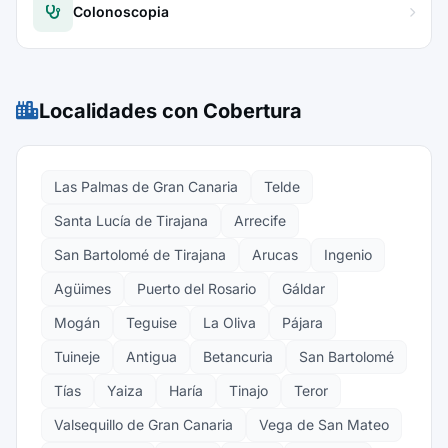
Colonoscopia
Localidades con Cobertura
Las Palmas de Gran Canaria
Telde
Santa Lucía de Tirajana
Arrecife
San Bartolomé de Tirajana
Arucas
Ingenio
Agüimes
Puerto del Rosario
Gáldar
Mogán
Teguise
La Oliva
Pájara
Tuineje
Antigua
Betancuria
San Bartolomé
Tías
Yaiza
Haría
Tinajo
Teror
Valsequillo de Gran Canaria
Vega de San Mateo