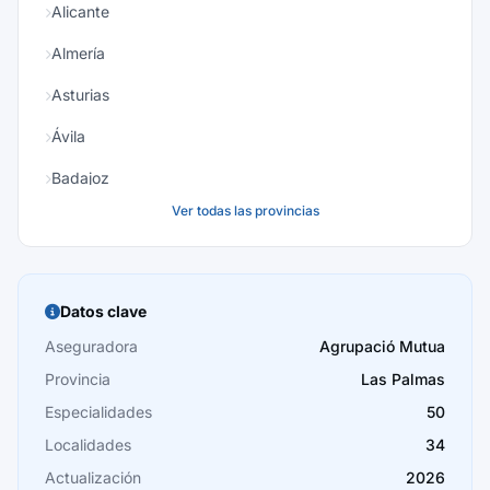
Alicante
Almería
Asturias
Ávila
Badajoz
Ver todas las provincias
Baleares
Barcelona
Burgos
Datos clave
Cáceres
Aseguradora
Agrupació Mutua
Provincia
Las Palmas
Cádiz
Especialidades
50
Cantabria
Localidades
34
Castellón
Actualización
2026