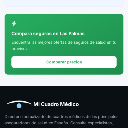
Ceuta
Ciudad Real
Córdoba
Compara seguros en Las Palmas
Cuenca
Encuentra las mejores ofertas de seguros de salud en tu
provincia.
Girona
Granada
Comparar precios
Guadalajara
Guipúzcoa
Huelva
Huesca
Mi Cuadro Médico
Jaén
Directorio actualizado de cuadros médicos de las principales
aseguradoras de salud en España. Consulta especialistas,
La Rioja