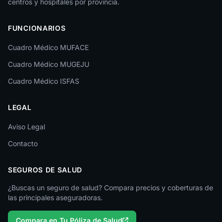
centros y hospitales por provincia.
Las Palmas
FUNCIONARIOS
León
Cuadro Médico MUFACE
Lleida
Cuadro Médico MUGEJU
Lugo
Cuadro Médico ISFAS
Madrid
LEGAL
Málaga
Melilla
Aviso Legal
Contacto
Murcia
Navarra
SEGUROS DE SALUD
Ourense
¿Buscas un seguro de salud? Compara precios y coberturas de
las principales aseguradoras.
Palencia
Compara en Tu Póliza de Salud
Pontevedra