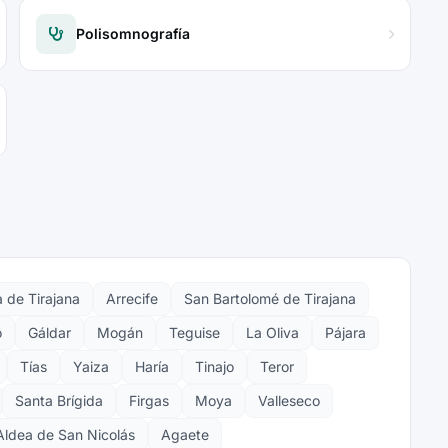
Polisomnografía
 de Tirajana
Arrecife
San Bartolomé de Tirajana
o
Gáldar
Mogán
Teguise
La Oliva
Pájara
Tías
Yaiza
Haría
Tinajo
Teror
Santa Brígida
Firgas
Moya
Valleseco
Aldea de San Nicolás
Agaete