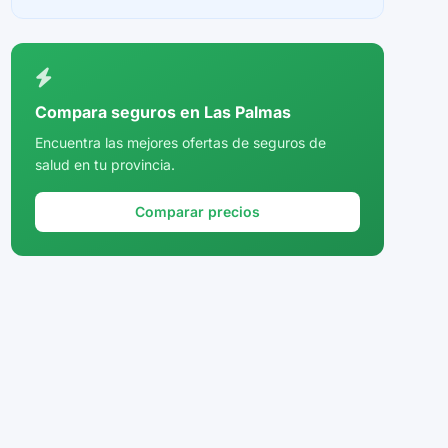
Ceuta
Ciudad Real
Córdoba
Compara seguros en Las Palmas
Cuenca
Encuentra las mejores ofertas de seguros de
salud en tu provincia.
Girona
Granada
Comparar precios
Guadalajara
Guipúzcoa
Huelva
Huesca
Jaén
La Rioja