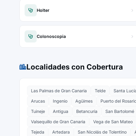
Holter
Colonoscopia
Localidades con Cobertura
Las Palmas de Gran Canaria
Telde
Santa Lucía
Arucas
Ingenio
Agüimes
Puerto del Rosari
Tuineje
Antigua
Betancuria
San Bartolomé
Valsequillo de Gran Canaria
Vega de San Mateo
Tejeda
Artedara
San Nicolás de Tolentino