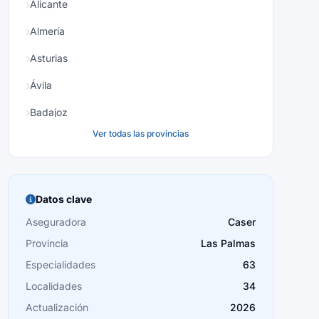
Alicante
Almería
Asturias
Ávila
Badajoz
Ver todas las provincias
Baleares
Barcelona
Burgos
Datos clave
Cáceres
Aseguradora
Caser
Provincia
Las Palmas
Cádiz
Especialidades
63
Cantabria
Localidades
34
Castellón
Actualización
2026