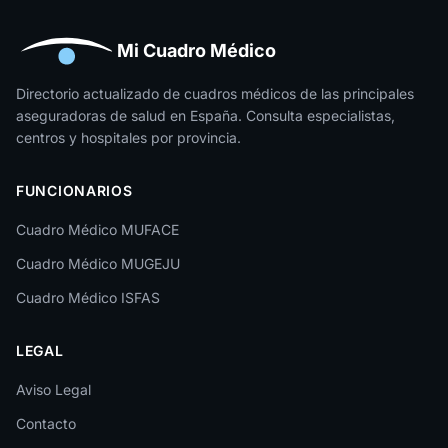
Huelva
Huesca
Mi Cuadro Médico
Jaén
Directorio actualizado de cuadros médicos de las principales
aseguradoras de salud en España. Consulta especialistas,
La Rioja
centros y hospitales por provincia.
Las Palmas
FUNCIONARIOS
León
Cuadro Médico MUFACE
Lleida
Cuadro Médico MUGEJU
Lugo
Cuadro Médico ISFAS
Madrid
LEGAL
Málaga
Melilla
Aviso Legal
Contacto
Murcia