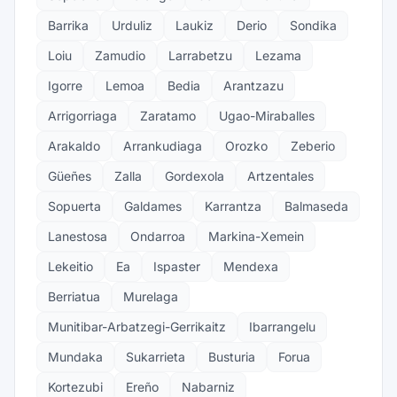
Barrika
Urduliz
Laukiz
Derio
Sondika
Loiu
Zamudio
Larrabetzu
Lezama
Igorre
Lemoa
Bedia
Arantzazu
Arrigorriaga
Zaratamo
Ugao-Miraballes
Arakaldo
Arrankudiaga
Orozko
Zeberio
Güeñes
Zalla
Gordexola
Artzentales
Sopuerta
Galdames
Karrantza
Balmaseda
Lanestosa
Ondarroa
Markina-Xemein
Lekeitio
Ea
Ispaster
Mendexa
Berriatua
Murelaga
Munitibar-Arbatzegi-Gerrikaitz
Ibarrangelu
Mundaka
Sukarrieta
Busturia
Forua
Kortezubi
Ereño
Nabarniz