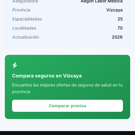
Cáceres
Aseguradora
Aegon Labor Medica
Provincia
Vizcaya
Cádiz
Especialidades
25
Cantabria
Localidades
70
Castellón
Actualización
2026
Ceuta
Ciudad Real
Córdoba
Compara seguros en Vizcaya
Cuenca
Encuentra las mejores ofertas de seguros de salud en tu
provincia.
Girona
Granada
Comparar precios
Guadalajara
Guipúzcoa