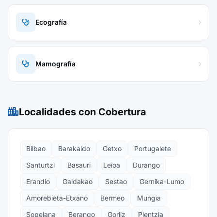
Ecografía
Mamografía
Localidades con Cobertura
Bilbao
Barakaldo
Getxo
Portugalete
Santurtzi
Basauri
Leioa
Durango
Erandio
Galdakao
Sestao
Gernika-Lumo
Amorebieta-Etxano
Bermeo
Mungia
Sopelana
Berango
Gorliz
Plentzia