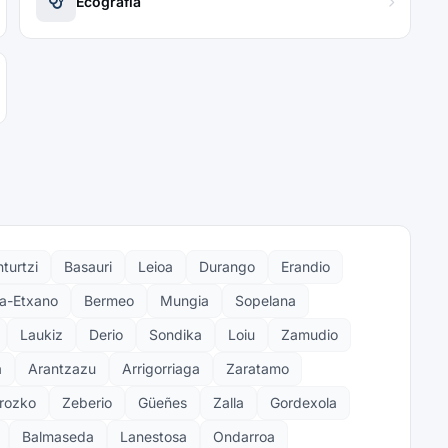
Ecografía
turtzi
Basauri
Leioa
Durango
Erandio
a-Etxano
Bermeo
Mungia
Sopelana
Laukiz
Derio
Sondika
Loiu
Zamudio
a
Arantzazu
Arrigorriaga
Zaratamo
rozko
Zeberio
Güeñes
Zalla
Gordexola
Balmaseda
Lanestosa
Ondarroa