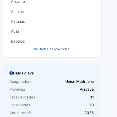
Alicante
Almería
Asturias
Ávila
Badajoz
Ver todas las provincias
Baleares
Barcelona
Burgos
Datos clave
Cáceres
Aseguradora
Unión Madrileña
Provincia
Vizcaya
Cádiz
Especialidades
31
Cantabria
Localidades
70
Castellón
Actualización
2026