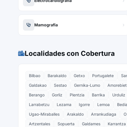
Electrocardiografía
Mamografía
Localidades con Cobertura
Bilbao
Barakaldo
Getxo
Portugalete
San
Galdakao
Sestao
Gernika-Lumo
Amorebiet
Berango
Gorliz
Plentzia
Barrika
Urduliz
Larrabetzu
Lezama
Igorre
Lemoa
Bedi
Ugao-Miraballes
Arakaldo
Arrankudiaga
O
Artzentales
Sopuerta
Galdames
Karrantza