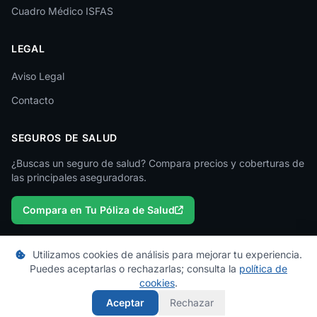
Cuadro Médico ISFAS
Madrid
LEGAL
Málaga
Melilla
Aviso Legal
Contacto
Murcia
Navarra
SEGUROS DE SALUD
Ourense
¿Buscas un seguro de salud? Compara precios y coberturas de
las principales aseguradoras.
Palencia
Compara en Tu Póliza de Salud
Pontevedra
Salamanca
Utilizamos cookies de análisis para mejorar tu experiencia.
Santa Cruz de Tenerife
Puedes aceptarlas o rechazarlas; consulta la
política de
© 2026 micuadromedico.es — Un proyecto de
Tu Póliza de Salud
cookies
.
Segovia
Los cuadros médicos se actualizan periódicamente. Consulta con tu
Aceptar
Rechazar
aseguradora para información oficial.