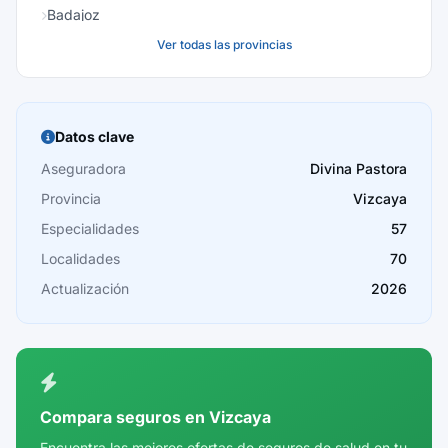
Badajoz
Ver todas las provincias
Baleares
Barcelona
Burgos
Datos clave
Cáceres
Aseguradora
Divina Pastora
Provincia
Vizcaya
Cádiz
Especialidades
57
Cantabria
Localidades
70
Castellón
Actualización
2026
Ceuta
Ciudad Real
Córdoba
Compara seguros en Vizcaya
Cuenca
Encuentra las mejores ofertas de seguros de salud en tu