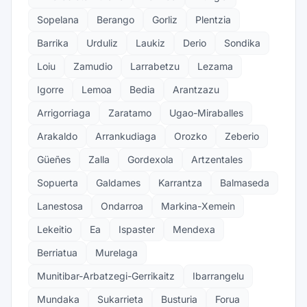
Sopelana
Berango
Gorliz
Plentzia
Barrika
Urduliz
Laukiz
Derio
Sondika
Loiu
Zamudio
Larrabetzu
Lezama
Igorre
Lemoa
Bedia
Arantzazu
Arrigorriaga
Zaratamo
Ugao-Miraballes
Arakaldo
Arrankudiaga
Orozko
Zeberio
Güeñes
Zalla
Gordexola
Artzentales
Sopuerta
Galdames
Karrantza
Balmaseda
Lanestosa
Ondarroa
Markina-Xemein
Lekeitio
Ea
Ispaster
Mendexa
Berriatua
Murelaga
Munitibar-Arbatzegi-Gerrikaitz
Ibarrangelu
Mundaka
Sukarrieta
Busturia
Forua