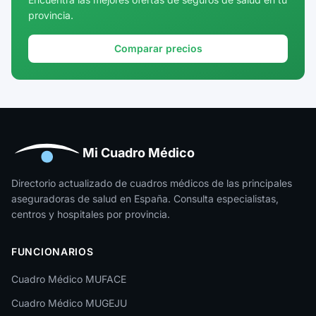
provincia.
Girona
Granada
Comparar precios
Guadalajara
Guipúzcoa
Huelva
Huesca
Mi Cuadro Médico
Jaén
Directorio actualizado de cuadros médicos de las principales
aseguradoras de salud en España. Consulta especialistas,
La Rioja
centros y hospitales por provincia.
Las Palmas
FUNCIONARIOS
León
Cuadro Médico MUFACE
Lleida
Cuadro Médico MUGEJU
Lugo