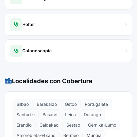
Holter
Colonoscopia
Localidades con Cobertura
Bilbao
Barakaldo
Getxo
Portugalete
Santurtzi
Basauri
Leioa
Durango
Erandio
Galdakao
Sestao
Gernika-Lumo
Amorebieta-Etxano
Bermeo
Mungia