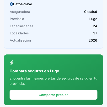
Burgos
Datos clave
Cáceres
Aseguradora
Cosalud
Provincia
Lugo
Cádiz
Especialidades
24
Cantabria
Localidades
37
Castellón
Actualización
2026
Ceuta
Ciudad Real
Córdoba
Compara seguros en Lugo
Cuenca
Encuentra las mejores ofertas de seguros de salud en tu
provincia.
Girona
Granada
Comparar precios
Guadalajara