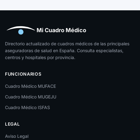
Guipúzcoa
Huelva
Huesca
Mi Cuadro Médico
Jaén
Directorio actualizado de cuadros médicos de las principales
aseguradoras de salud en España. Consulta especialistas,
La Rioja
centros y hospitales por provincia.
Las Palmas
FUNCIONARIOS
León
Cuadro Médico MUFACE
Lleida
Cuadro Médico MUGEJU
Lugo
Cuadro Médico ISFAS
Madrid
LEGAL
Málaga
Melilla
Aviso Legal