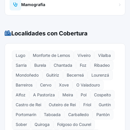
Mamografía
Localidades con Cobertura
Lugo
Monforte de Lemos
Viveiro
Vilalba
Sarria
Burela
Chantada
Foz
Ribadeo
Mondoñedo
Guitiriz
Becerreá
Lourenzá
Barreiros
Cervo
Xove
O Valadouro
Alfoz
A Pastoriza
Meira
Pol
Cospeito
Castro de Rei
Outeiro de Rei
Friol
Guntín
Portomarín
Taboada
Carballedo
Pantón
Sober
Quiroga
Folgoso do Courel