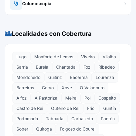
Colonoscopia
Localidades con Cobertura
Lugo
Monforte de Lemos
Viveiro
Vilalba
Sarria
Burela
Chantada
Foz
Ribadeo
Mondoñedo
Guitiriz
Becerreá
Lourenzá
Barreiros
Cervo
Xove
O Valadouro
Alfoz
A Pastoriza
Meira
Pol
Cospeito
Castro de Rei
Outeiro de Rei
Friol
Guntín
Portomarín
Taboada
Carballedo
Pantón
Sober
Quiroga
Folgoso do Courel