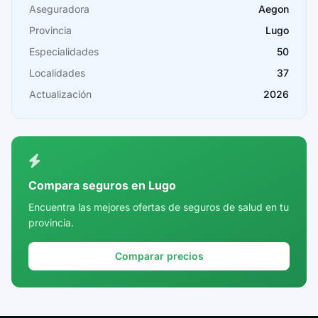
Cáceres
Aseguradora
Aegon
Provincia
Lugo
Cádiz
Especialidades
50
Cantabria
Localidades
37
Castellón
Actualización
2026
Ceuta
Ciudad Real
Córdoba
Compara seguros en Lugo
Cuenca
Encuentra las mejores ofertas de seguros de salud en tu
provincia.
Girona
Granada
Comparar precios
Guadalajara
Guipúzcoa