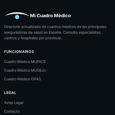
Huelva
Huesca
Mi Cuadro Médico
Jaén
Directorio actualizado de cuadros médicos de las principales
aseguradoras de salud en España. Consulta especialistas,
La Rioja
centros y hospitales por provincia.
Las Palmas
FUNCIONARIOS
León
Cuadro Médico MUFACE
Lleida
Cuadro Médico MUGEJU
Lugo
Cuadro Médico ISFAS
Madrid
LEGAL
Málaga
Melilla
Aviso Legal
Contacto
Murcia