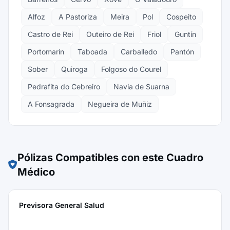
Alfoz
A Pastoriza
Meira
Pol
Cospeito
Castro de Rei
Outeiro de Rei
Friol
Guntín
Portomarín
Taboada
Carballedo
Pantón
Sober
Quiroga
Folgoso do Courel
Pedrafita do Cebreiro
Navia de Suarna
A Fonsagrada
Negueira de Muñiz
Pólizas Compatibles con este Cuadro
Médico
Previsora General Salud