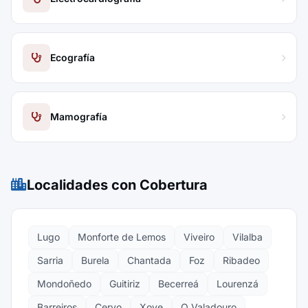
Ecografía
Mamografía
Localidades con Cobertura
Lugo
Monforte de Lemos
Viveiro
Vilalba
Sarria
Burela
Chantada
Foz
Ribadeo
Mondoñedo
Guitiriz
Becerreá
Lourenzá
Barreiros
Cervo
Xove
O Valadouro