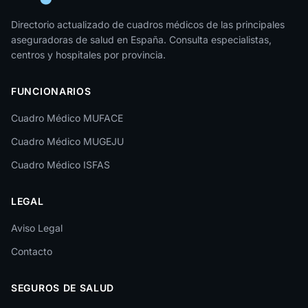
Jaén
Directorio actualizado de cuadros médicos de las principales
aseguradoras de salud en España. Consulta especialistas,
La Rioja
centros y hospitales por provincia.
Las Palmas
FUNCIONARIOS
León
Cuadro Médico MUFACE
Lleida
Cuadro Médico MUGEJU
Lugo
Cuadro Médico ISFAS
Madrid
LEGAL
Málaga
Melilla
Aviso Legal
Contacto
Murcia
Navarra
SEGUROS DE SALUD
Ourense