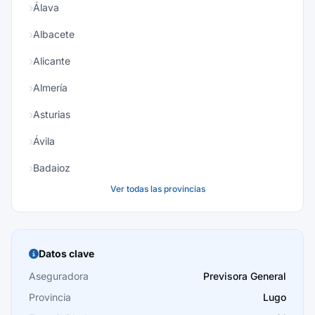
Álava
Albacete
Alicante
Almería
Asturias
Ávila
Badajoz
Ver todas las provincias
Baleares
Barcelona
Burgos
Datos clave
Cáceres
Aseguradora
Previsora General
Provincia
Lugo
Cádiz