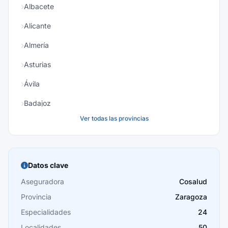
Albacete
Alicante
Almería
Asturias
Ávila
Badajoz
Ver todas las provincias
Baleares
Barcelona
Burgos
Datos clave
Cáceres
Aseguradora
Cosalud
Provincia
Zaragoza
Cádiz
Especialidades
24
Cantabria
Localidades
50