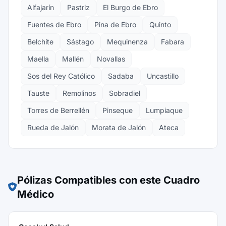
Alfajarín
Pastriz
El Burgo de Ebro
Fuentes de Ebro
Pina de Ebro
Quinto
Belchite
Sástago
Mequinenza
Fabara
Maella
Mallén
Novallas
Sos del Rey Católico
Sadaba
Uncastillo
Tauste
Remolinos
Sobradiel
Torres de Berrellén
Pinseque
Lumpiaque
Rueda de Jalón
Morata de Jalón
Ateca
Pólizas Compatibles con este Cuadro
Médico