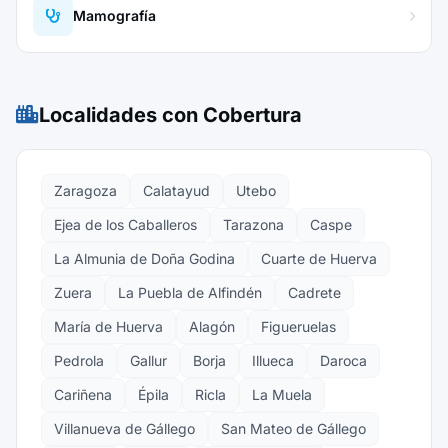
Mamografía
Localidades con Cobertura
Zaragoza
Calatayud
Utebo
Ejea de los Caballeros
Tarazona
Caspe
La Almunia de Doña Godina
Cuarte de Huerva
Zuera
La Puebla de Alfindén
Cadrete
María de Huerva
Alagón
Figueruelas
Pedrola
Gallur
Borja
Illueca
Daroca
Cariñena
Épila
Ricla
La Muela
Villanueva de Gállego
San Mateo de Gállego