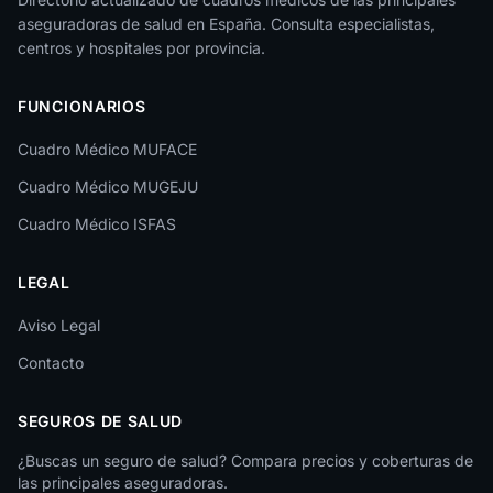
aseguradoras de salud en España. Consulta especialistas,
La Rioja
centros y hospitales por provincia.
Las Palmas
FUNCIONARIOS
León
Cuadro Médico MUFACE
Lleida
Cuadro Médico MUGEJU
Lugo
Cuadro Médico ISFAS
Madrid
LEGAL
Málaga
Melilla
Aviso Legal
Contacto
Murcia
Navarra
SEGUROS DE SALUD
Ourense
¿Buscas un seguro de salud? Compara precios y coberturas de
las principales aseguradoras.
Palencia