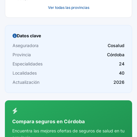
Ver todas las provincias
Baleares
Barcelona
Burgos
Datos clave
Cáceres
Aseguradora
Cosalud
Provincia
Córdoba
Cádiz
Especialidades
24
Cantabria
Localidades
40
Castellón
Actualización
2026
Ceuta
Ciudad Real
Córdoba
Compara seguros en Córdoba
Cuenca
Encuentra las mejores ofertas de seguros de salud en tu