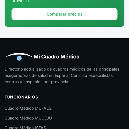
provincia.
Girona
Granada
Comparar precios
Guadalajara
Guipúzcoa
Huelva
Huesca
Mi Cuadro Médico
Jaén
Directorio actualizado de cuadros médicos de las principales
aseguradoras de salud en España. Consulta especialistas,
La Rioja
centros y hospitales por provincia.
Las Palmas
FUNCIONARIOS
León
Cuadro Médico MUFACE
Lleida
Cuadro Médico MUGEJU
Lugo
Cuadro Médico ISFAS