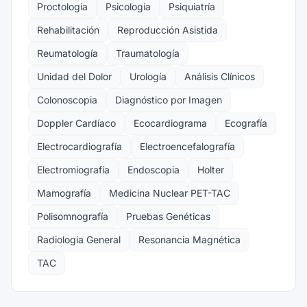
Proctología
Psicología
Psiquiatría
Rehabilitación
Reproducción Asistida
Reumatología
Traumatología
Unidad del Dolor
Urología
Análisis Clínicos
Colonoscopia
Diagnóstico por Imagen
Doppler Cardíaco
Ecocardiograma
Ecografía
Electrocardiografía
Electroencefalografía
Electromiografía
Endoscopia
Holter
Mamografía
Medicina Nuclear PET-TAC
Polisomnografía
Pruebas Genéticas
Radiología General
Resonancia Magnética
TAC