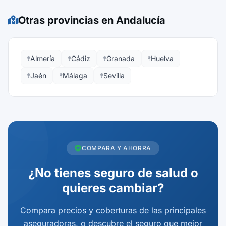
Otras provincias en Andalucía
Almería
Cádiz
Granada
Huelva
Jaén
Málaga
Sevilla
COMPARA Y AHORRA
¿No tienes seguro de salud o
quieres cambiar?
Compara precios y coberturas de las principales
aseguradoras, o descubre el seguro que mejor