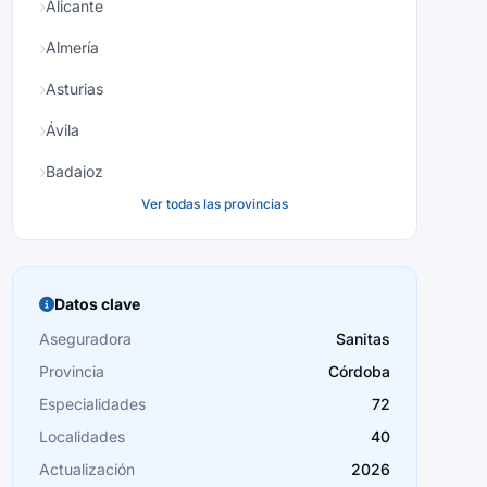
Alicante
Almería
Asturias
Ávila
Badajoz
Ver todas las provincias
Baleares
Barcelona
Burgos
Datos clave
Cáceres
Aseguradora
Sanitas
Provincia
Córdoba
Cádiz
Especialidades
72
Cantabria
Localidades
40
Castellón
Actualización
2026