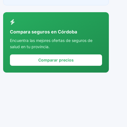
Ceuta
Ciudad Real
Córdoba
Compara seguros en Córdoba
Cuenca
Encuentra las mejores ofertas de seguros de
salud en tu provincia.
Girona
Granada
Comparar precios
Guadalajara
Guipúzcoa
Huelva
Huesca
Jaén
La Rioja