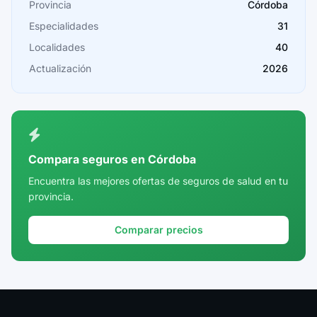
Provincia
Córdoba
Cádiz
Especialidades
31
Cantabria
Localidades
40
Castellón
Actualización
2026
Ceuta
Ciudad Real
Córdoba
Compara seguros en Córdoba
Cuenca
Encuentra las mejores ofertas de seguros de salud en tu
provincia.
Girona
Granada
Comparar precios
Guadalajara
Guipúzcoa
Huelva