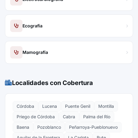
Ecografía
Mamografía
Localidades con Cobertura
Córdoba
Lucena
Puente Genil
Montilla
Priego de Córdoba
Cabra
Palma del Río
Baena
Pozoblanco
Peñarroya-Pueblonuevo
Aguilar de la Frontera
La Carlota
Rute