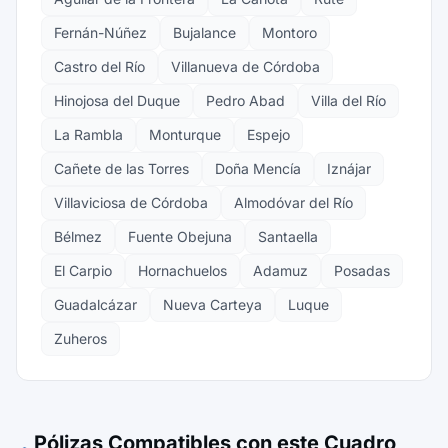
Fernán-Núñez
Bujalance
Montoro
Castro del Río
Villanueva de Córdoba
Hinojosa del Duque
Pedro Abad
Villa del Río
La Rambla
Monturque
Espejo
Cañete de las Torres
Doña Mencía
Iznájar
Villaviciosa de Córdoba
Almodóvar del Río
Bélmez
Fuente Obejuna
Santaella
El Carpio
Hornachuelos
Adamuz
Posadas
Guadalcázar
Nueva Carteya
Luque
Zuheros
Pólizas Compatibles con este Cuadro