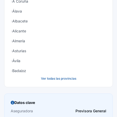
A Coruña
Álava
Albacete
Alicante
Almería
Asturias
Ávila
Badajoz
Ver todas las provincias
Baleares
Barcelona
Burgos
Datos clave
Cáceres
Aseguradora
Previsora General