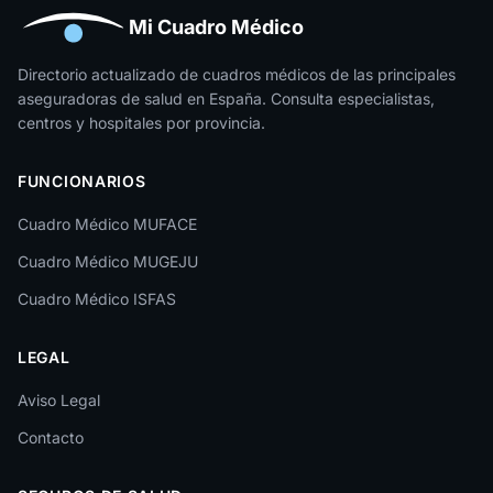
Huesca
Mi Cuadro Médico
Jaén
Directorio actualizado de cuadros médicos de las principales
aseguradoras de salud en España. Consulta especialistas,
La Rioja
centros y hospitales por provincia.
Las Palmas
FUNCIONARIOS
León
Cuadro Médico MUFACE
Lleida
Cuadro Médico MUGEJU
Lugo
Cuadro Médico ISFAS
Madrid
LEGAL
Málaga
Melilla
Aviso Legal
Contacto
Murcia
Navarra