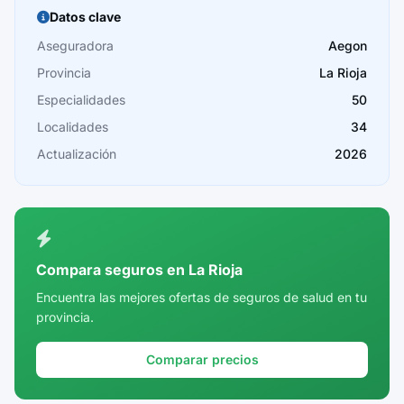
Burgos
Datos clave
Cáceres
Aseguradora
Aegon
Provincia
La Rioja
Cádiz
Especialidades
50
Cantabria
Localidades
34
Castellón
Actualización
2026
Ceuta
Ciudad Real
Córdoba
Compara seguros en La Rioja
Cuenca
Encuentra las mejores ofertas de seguros de salud en tu
provincia.
Girona
Granada
Comparar precios
Guadalajara