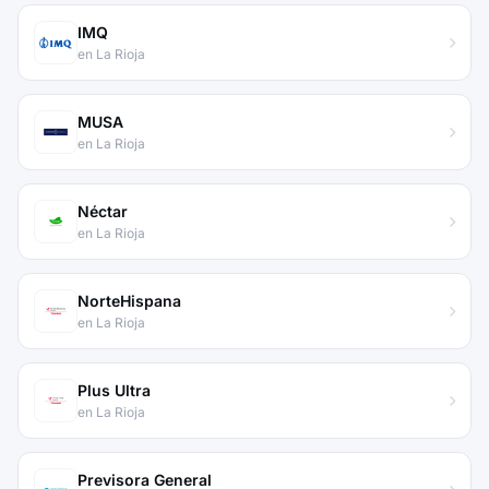
IMQ
en La Rioja
MUSA
en La Rioja
Néctar
en La Rioja
NorteHispana
en La Rioja
Plus Ultra
en La Rioja
Previsora General