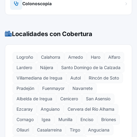
Colonoscopia
Localidades con Cobertura
Logroño
Calahorra
Arnedo
Haro
Alfaro
Lardero
Nájera
Santo Domingo de la Calzada
Villamediana de Iregua
Autol
Rincón de Soto
Pradejón
Fuenmayor
Navarrete
Albelda de Iregua
Cenicero
San Asensio
Ezcaray
Anguiano
Cervera del Río Alhama
Cornago
Igea
Munilla
Enciso
Briones
Ollauri
Casalarreina
Tirgo
Anguciana