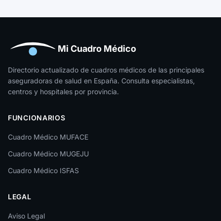
Guipúzcoa
Huelva
Huesca
Mi Cuadro Médico
Jaén
Directorio actualizado de cuadros médicos de las principales
aseguradoras de salud en España. Consulta especialistas,
La Rioja
centros y hospitales por provincia.
Las Palmas
FUNCIONARIOS
León
Cuadro Médico MUFACE
Lleida
Cuadro Médico MUGEJU
Lugo
Cuadro Médico ISFAS
Madrid
LEGAL
Málaga
Melilla
Aviso Legal