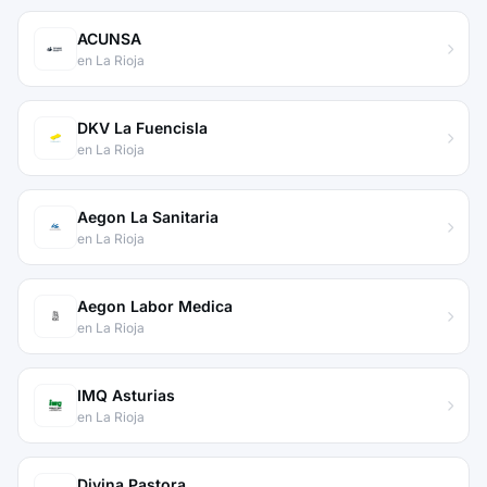
ACUNSA
en La Rioja
DKV La Fuencisla
en La Rioja
Aegon La Sanitaria
en La Rioja
Aegon Labor Medica
en La Rioja
IMQ Asturias
en La Rioja
Divina Pastora