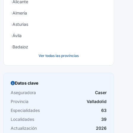
Alicante
Almería
Asturias
Ávila
Badajoz
Ver todas las provincias
Baleares
Barcelona
Burgos
Datos clave
Cáceres
Aseguradora
Caser
Provincia
Valladolid
Cádiz
Especialidades
63
Cantabria
Localidades
39
Castellón
Actualización
2026