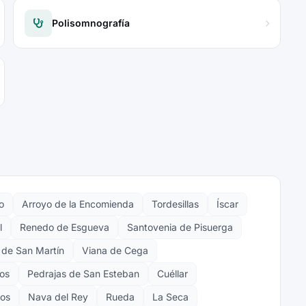
Polisomnografía
o
Arroyo de la Encomienda
Tordesillas
Íscar
l
Renedo de Esgueva
Santovenia de Pisuerga
de San Martín
Viana de Cega
os
Pedrajas de San Esteban
Cuéllar
pos
Nava del Rey
Rueda
La Seca