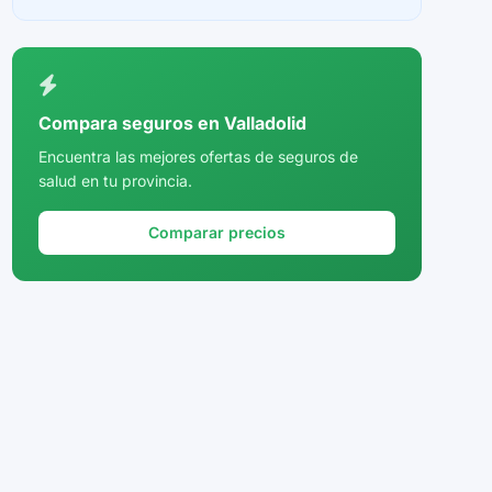
Ceuta
Ciudad Real
Córdoba
Compara seguros en Valladolid
Cuenca
Encuentra las mejores ofertas de seguros de
salud en tu provincia.
Girona
Granada
Comparar precios
Guadalajara
Guipúzcoa
Huelva
Huesca
Jaén
La Rioja