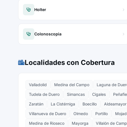
Holter
Colonoscopia
Localidades con Cobertura
Valladolid
Medina del Campo
Laguna de Duer
Tudela de Duero
Simancas
Cigales
Peñafie
Zaratán
La Cistérniga
Boecillo
Aldeamayor 
Villanueva de Duero
Olmedo
Portillo
Mojad
Medina de Rioseco
Mayorga
Villalón de Cam