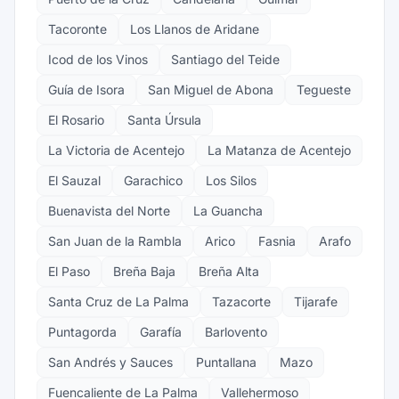
Tacoronte
Los Llanos de Aridane
Icod de los Vinos
Santiago del Teide
Guía de Isora
San Miguel de Abona
Tegueste
El Rosario
Santa Úrsula
La Victoria de Acentejo
La Matanza de Acentejo
El Sauzal
Garachico
Los Silos
Buenavista del Norte
La Guancha
San Juan de la Rambla
Arico
Fasnia
Arafo
El Paso
Breña Baja
Breña Alta
Santa Cruz de La Palma
Tazacorte
Tijarafe
Puntagorda
Garafía
Barlovento
San Andrés y Sauces
Puntallana
Mazo
Fuencaliente de La Palma
Vallehermoso