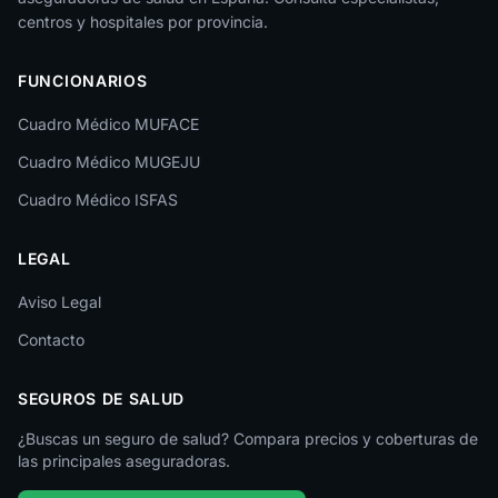
La Rioja
centros y hospitales por provincia.
Las Palmas
FUNCIONARIOS
León
Cuadro Médico MUFACE
Lleida
Cuadro Médico MUGEJU
Lugo
Cuadro Médico ISFAS
Madrid
LEGAL
Málaga
Melilla
Aviso Legal
Contacto
Murcia
Navarra
SEGUROS DE SALUD
Ourense
¿Buscas un seguro de salud? Compara precios y coberturas de
las principales aseguradoras.
Palencia