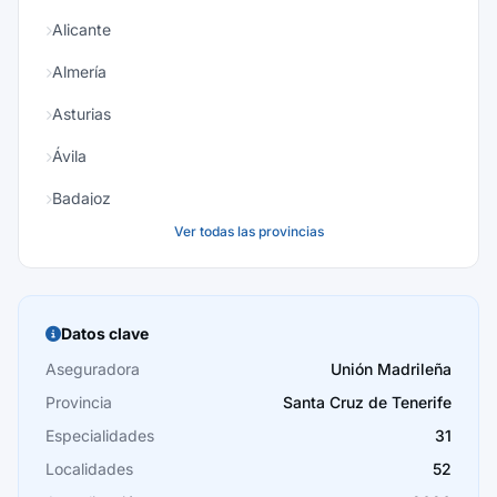
Alicante
Almería
Asturias
Ávila
Badajoz
Ver todas las provincias
Baleares
Barcelona
Burgos
Datos clave
Cáceres
Aseguradora
Unión Madrileña
Provincia
Santa Cruz de Tenerife
Cádiz
Especialidades
31
Cantabria
Localidades
52
Castellón