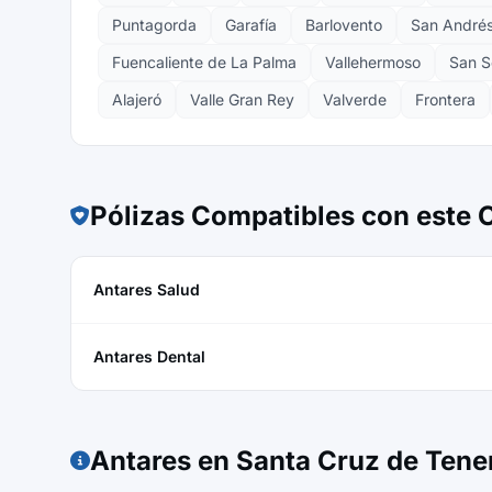
Puntagorda
Garafía
Barlovento
San Andrés
Fuencaliente de La Palma
Vallehermoso
San S
Alajeró
Valle Gran Rey
Valverde
Frontera
Pólizas Compatibles con este
Antares Salud
Antares Dental
Antares en Santa Cruz de Tener