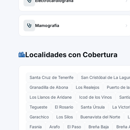
Electrocardiografía
Mamografía
Localidades con Cobertura
Santa Cruz de Tenerife
San Cristóbal de La Lagu
Granadilla de Abona
Los Realejos
Puerto de l
Los Llanos de Aridane
Icod de los Vinos
Santi
Tegueste
El Rosario
Santa Úrsula
La Victor
Garachico
Los Silos
Buenavista del Norte
L
Fasnia
Arafo
El Paso
Breña Baja
Breña 