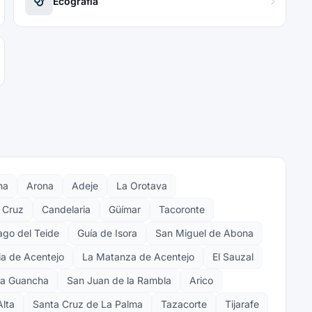
Ecografía
na
Arona
Adeje
La Orotava
a Cruz
Candelaria
Güímar
Tacoronte
ago del Teide
Guía de Isora
San Miguel de Abona
ia de Acentejo
La Matanza de Acentejo
El Sauzal
a Guancha
San Juan de la Rambla
Arico
Alta
Santa Cruz de La Palma
Tazacorte
Tijarafe