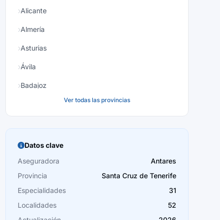
Alicante
Almería
Asturias
Ávila
Badajoz
Ver todas las provincias
Baleares
Barcelona
Burgos
Datos clave
Cáceres
Aseguradora
Antares
Provincia
Santa Cruz de Tenerife
Cádiz
Especialidades
31
Cantabria
Localidades
52
Castellón
Actualización
2026