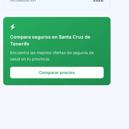
Ceuta
Ciudad Real
Córdoba
Compara seguros en Santa Cruz de
Cuenca
Tenerife
Girona
Encuentra las mejores ofertas de seguros de
salud en tu provincia.
Granada
Comparar precios
Guadalajara
Guipúzcoa
Huelva
Huesca
Jaén
La Rioja