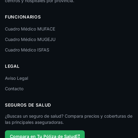
centros y hospitales por provincia.
Las Palmas
FUNCIONARIOS
León
Cuadro Médico MUFACE
Lleida
Cuadro Médico MUGEJU
Lugo
Cuadro Médico ISFAS
Madrid
LEGAL
Málaga
Melilla
Aviso Legal
Contacto
Murcia
Navarra
SEGUROS DE SALUD
Ourense
¿Buscas un seguro de salud? Compara precios y coberturas de
las principales aseguradoras.
Palencia
Compara en Tu Póliza de Salud
Pontevedra