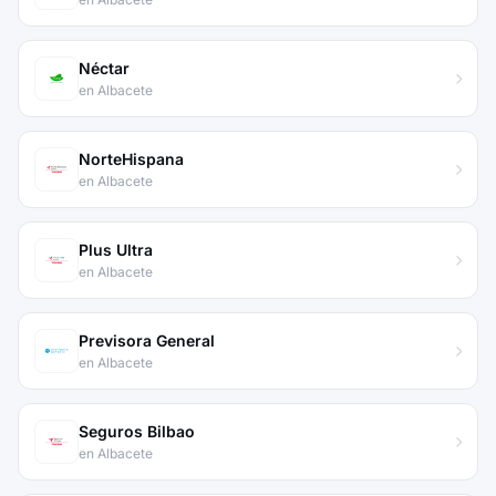
Néctar
en Albacete
NorteHispana
en Albacete
Plus Ultra
en Albacete
Previsora General
en Albacete
Seguros Bilbao
en Albacete