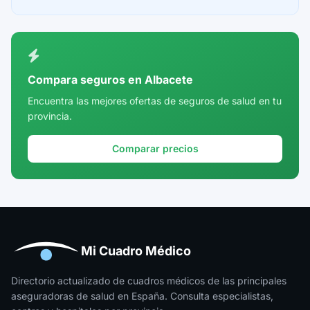
Ceuta
Ciudad Real
Córdoba
Compara seguros en Albacete
Cuenca
Encuentra las mejores ofertas de seguros de salud en tu
provincia.
Girona
Granada
Comparar precios
Guadalajara
Guipúzcoa
Huelva
Huesca
Mi Cuadro Médico
Jaén
Directorio actualizado de cuadros médicos de las principales
aseguradoras de salud en España. Consulta especialistas,
La Rioja