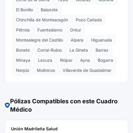
El Bonillo
Balazote
Chinchilla de Montearagón
Pozo Cañada
Pétrola
Fuenteálamo
Ontur
Montealegre del Castillo
Alpera
Higueruela
Bonete
Corral-Rubio
La Gineta
Barrax
Minaya
Lezuza
Riópar
Ayna
Bogarra
Nerpio
Molinicos
Villaverde de Guadalimar
Pólizas Compatibles con este Cuadro
Médico
Unión Madrileña Salud