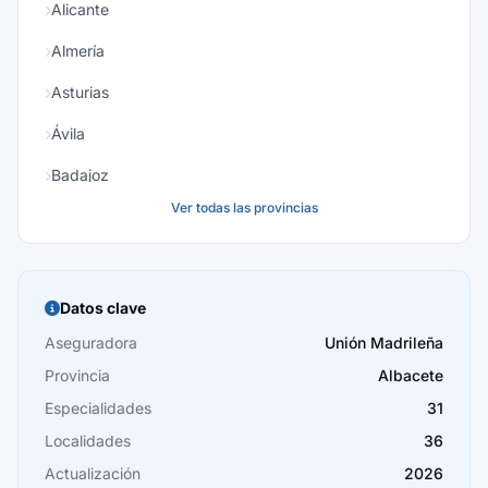
Alicante
Almería
Asturias
Ávila
Badajoz
Ver todas las provincias
Baleares
Barcelona
Burgos
Datos clave
Cáceres
Aseguradora
Unión Madrileña
Provincia
Albacete
Cádiz
Especialidades
31
Cantabria
Localidades
36
Castellón
Actualización
2026