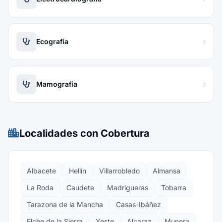
Ecografía
Mamografía
Localidades con Cobertura
Albacete
Hellín
Villarrobledo
Almansa
La Roda
Caudete
Madrigueras
Tobarra
Tarazona de la Mancha
Casas-Ibáñez
Elche de la Sierra
Yeste
Alcaraz
Munera