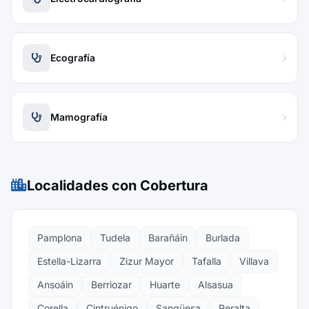
Ecografía
Mamografía
Localidades con Cobertura
Pamplona
Tudela
Barañáin
Burlada
Estella-Lizarra
Zizur Mayor
Tafalla
Villava
Ansoáin
Berriozar
Huarte
Alsasua
Corella
Cintruénigo
Sangüesa
Peralta