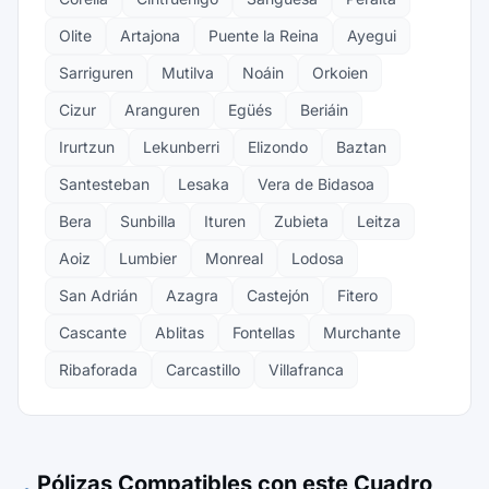
Olite
Artajona
Puente la Reina
Ayegui
Sarriguren
Mutilva
Noáin
Orkoien
Cizur
Aranguren
Egüés
Beriáin
Irurtzun
Lekunberri
Elizondo
Baztan
Santesteban
Lesaka
Vera de Bidasoa
Bera
Sunbilla
Ituren
Zubieta
Leitza
Aoiz
Lumbier
Monreal
Lodosa
San Adrián
Azagra
Castejón
Fitero
Cascante
Ablitas
Fontellas
Murchante
Ribaforada
Carcastillo
Villafranca
Pólizas Compatibles con este Cuadro