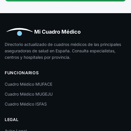
Guipúzcoa
Huelva
Huesca
Mi Cuadro Médico
Jaén
Directorio actualizado de cuadros médicos de las principales
aseguradoras de salud en España. Consulta especialistas,
La Rioja
centros y hospitales por provincia.
Las Palmas
FUNCIONARIOS
León
Cuadro Médico MUFACE
Lleida
Cuadro Médico MUGEJU
Lugo
Cuadro Médico ISFAS
Madrid
LEGAL
Málaga
Melilla
Aviso Legal