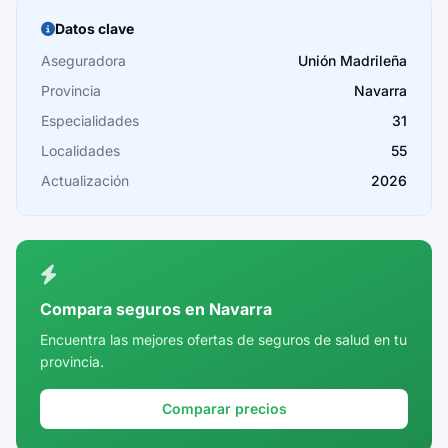
Burgos
Datos clave
Cáceres
Aseguradora
Unión Madrileña
Provincia
Navarra
Cádiz
Especialidades
31
Cantabria
Localidades
55
Castellón
Actualización
2026
Ceuta
Ciudad Real
Córdoba
Compara seguros en Navarra
Cuenca
Encuentra las mejores ofertas de seguros de salud en tu
provincia.
Girona
Granada
Comparar precios
Guadalajara