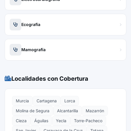
Ecografía
Mamografía
Localidades con Cobertura
Murcia
Cartagena
Lorca
Molina de Segura
Alcantarilla
Mazarrón
Cieza
Águilas
Yecla
Torre-Pacheco
San Javier
Caravaca de la Cruz
Totana