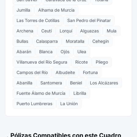
Jumilla
Alhama de Murcia
Las Torres de Cotillas
San Pedro del Pinatar
Archena
Ceutí
Lorquí
Alguazas
Mula
Bullas
Calasparra
Moratalla
Cehegín
Abarán
Blanca
Ojós
Ulea
Villanueva del Río Segura
Ricote
Pliego
Campos del Río
Albudeite
Fortuna
Abanilla
Santomera
Beniel
Los Alcázares
Fuente Álamo de Murcia
Librilla
Puerto Lumbreras
La Unión
Pólizas Compatibles con este Cuadro