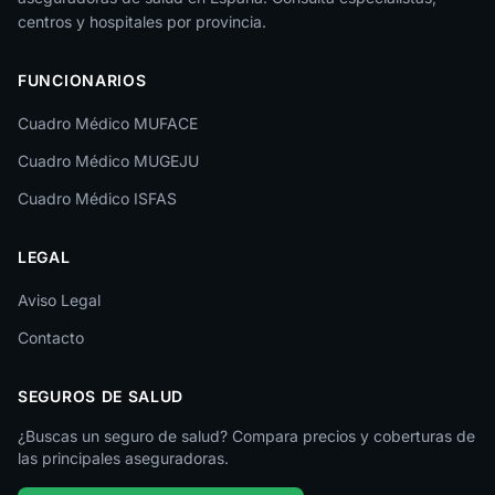
La Rioja
centros y hospitales por provincia.
Las Palmas
FUNCIONARIOS
León
Cuadro Médico MUFACE
Lleida
Cuadro Médico MUGEJU
Lugo
Cuadro Médico ISFAS
Madrid
LEGAL
Málaga
Melilla
Aviso Legal
Contacto
Murcia
Navarra
SEGUROS DE SALUD
Ourense
¿Buscas un seguro de salud? Compara precios y coberturas de
las principales aseguradoras.
Palencia