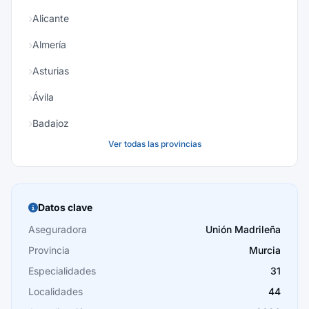
Alicante
Almería
Asturias
Ávila
Badajoz
Ver todas las provincias
Baleares
Barcelona
Burgos
Datos clave
Cáceres
Aseguradora
Unión Madrileña
Provincia
Murcia
Cádiz
Especialidades
31
Cantabria
Localidades
44
Castellón