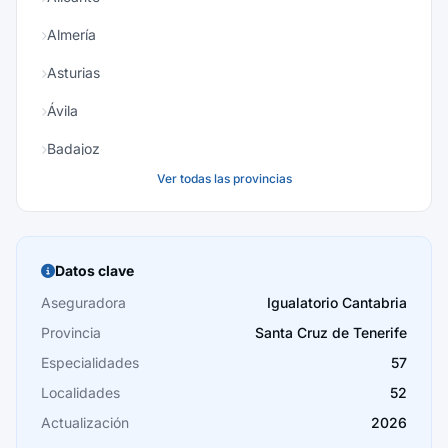
Almería
Asturias
Ávila
Badajoz
Ver todas las provincias
Baleares
Barcelona
Burgos
Datos clave
Cáceres
Aseguradora
Igualatorio Cantabria
Provincia
Santa Cruz de Tenerife
Cádiz
Especialidades
57
Cantabria
Localidades
52
Castellón
Actualización
2026