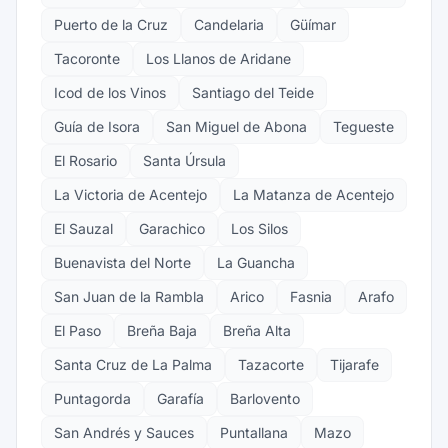
Puerto de la Cruz
Candelaria
Güímar
Tacoronte
Los Llanos de Aridane
Icod de los Vinos
Santiago del Teide
Guía de Isora
San Miguel de Abona
Tegueste
El Rosario
Santa Úrsula
La Victoria de Acentejo
La Matanza de Acentejo
El Sauzal
Garachico
Los Silos
Buenavista del Norte
La Guancha
San Juan de la Rambla
Arico
Fasnia
Arafo
El Paso
Breña Baja
Breña Alta
Santa Cruz de La Palma
Tazacorte
Tijarafe
Puntagorda
Garafía
Barlovento
San Andrés y Sauces
Puntallana
Mazo