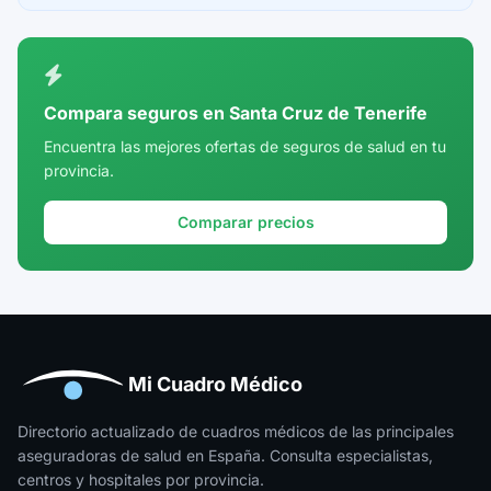
Ceuta
Ciudad Real
Córdoba
Compara seguros en Santa Cruz de Tenerife
Cuenca
Encuentra las mejores ofertas de seguros de salud en tu
provincia.
Girona
Granada
Comparar precios
Guadalajara
Guipúzcoa
Huelva
Huesca
Mi Cuadro Médico
Jaén
Directorio actualizado de cuadros médicos de las principales
aseguradoras de salud en España. Consulta especialistas,
La Rioja
centros y hospitales por provincia.