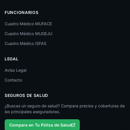
Las Palmas
FUNCIONARIOS
León
Cuadro Médico MUFACE
Lleida
Cuadro Médico MUGEJU
Lugo
Cuadro Médico ISFAS
Madrid
LEGAL
Málaga
Melilla
Aviso Legal
Contacto
Murcia
Navarra
SEGUROS DE SALUD
Ourense
¿Buscas un seguro de salud? Compara precios y coberturas de
las principales aseguradoras.
Palencia
Compara en Tu Póliza de Salud
Pontevedra