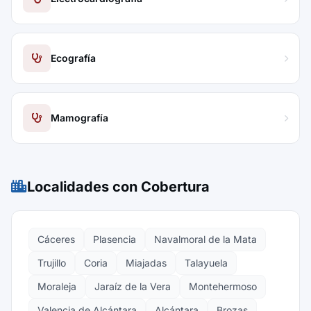
Ecografía
Mamografía
Localidades con Cobertura
Cáceres
Plasencia
Navalmoral de la Mata
Trujillo
Coria
Miajadas
Talayuela
Moraleja
Jaraíz de la Vera
Montehermoso
Valencia de Alcántara
Alcántara
Brozas