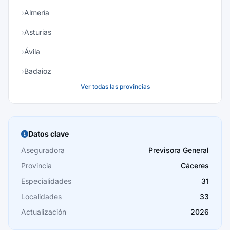
Almería
Asturias
Ávila
Badajoz
Ver todas las provincias
Baleares
Barcelona
Burgos
Datos clave
Cáceres
Aseguradora
Previsora General
Provincia
Cáceres
Cádiz
Especialidades
31
Cantabria
Localidades
33
Castellón
Actualización
2026
Ceuta