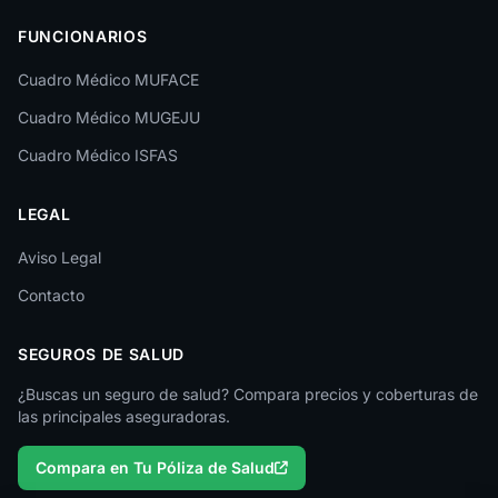
Las Palmas
FUNCIONARIOS
León
Cuadro Médico MUFACE
Lleida
Cuadro Médico MUGEJU
Lugo
Cuadro Médico ISFAS
Madrid
LEGAL
Málaga
Melilla
Aviso Legal
Contacto
Murcia
Navarra
SEGUROS DE SALUD
Ourense
¿Buscas un seguro de salud? Compara precios y coberturas de
las principales aseguradoras.
Palencia
Compara en Tu Póliza de Salud
Pontevedra