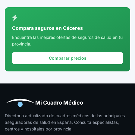
Ciudad Real
Córdoba
Compara seguros en Cáceres
Cuenca
Encuentra las mejores ofertas de seguros de salud en tu
provincia.
Girona
Granada
Comparar precios
Guadalajara
Guipúzcoa
Huelva
Huesca
Mi Cuadro Médico
Jaén
Directorio actualizado de cuadros médicos de las principales
aseguradoras de salud en España. Consulta especialistas,
La Rioja
centros y hospitales por provincia.