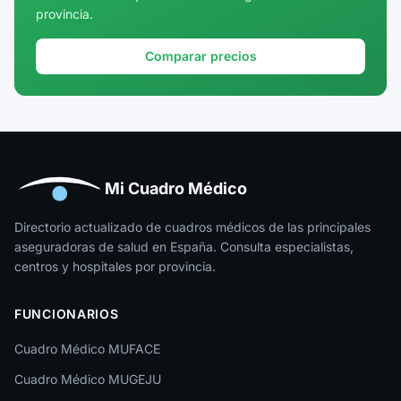
provincia.
Girona
Granada
Comparar precios
Guadalajara
Guipúzcoa
Huelva
Huesca
Mi Cuadro Médico
Jaén
Directorio actualizado de cuadros médicos de las principales
aseguradoras de salud en España. Consulta especialistas,
La Rioja
centros y hospitales por provincia.
Las Palmas
FUNCIONARIOS
León
Cuadro Médico MUFACE
Lleida
Cuadro Médico MUGEJU
Lugo