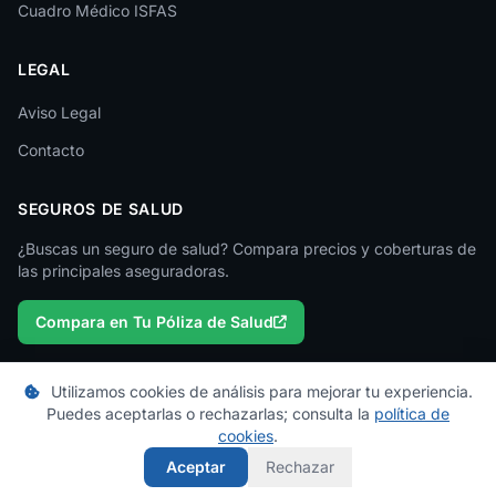
Cuadro Médico ISFAS
Madrid
LEGAL
Málaga
Melilla
Aviso Legal
Contacto
Murcia
Navarra
SEGUROS DE SALUD
Ourense
¿Buscas un seguro de salud? Compara precios y coberturas de
las principales aseguradoras.
Palencia
Compara en Tu Póliza de Salud
Pontevedra
Salamanca
Utilizamos cookies de análisis para mejorar tu experiencia.
Santa Cruz de Tenerife
Puedes aceptarlas o rechazarlas; consulta la
política de
© 2026 micuadromedico.es — Un proyecto de
Tu Póliza de Salud
cookies
.
Segovia
Los cuadros médicos se actualizan periódicamente. Consulta con tu
Aceptar
Rechazar
aseguradora para información oficial.
Sevilla