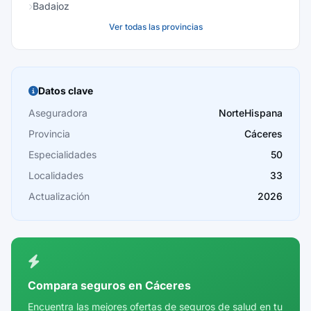
Badajoz
Ver todas las provincias
Baleares
Barcelona
Burgos
Datos clave
Cáceres
Aseguradora
NorteHispana
Provincia
Cáceres
Cádiz
Especialidades
50
Cantabria
Localidades
33
Castellón
Actualización
2026
Ceuta
Ciudad Real
Córdoba
Compara seguros en Cáceres
Cuenca
Encuentra las mejores ofertas de seguros de salud en tu