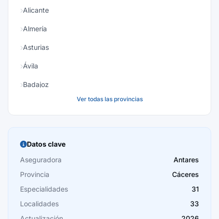
Alicante
Almería
Asturias
Ávila
Badajoz
Ver todas las provincias
Baleares
Barcelona
Burgos
Datos clave
Cáceres
Aseguradora
Antares
Provincia
Cáceres
Cádiz
Especialidades
31
Cantabria
Localidades
33
Castellón
Actualización
2026