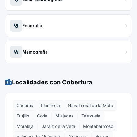
Ecografía
Mamografía
Localidades con Cobertura
Cáceres
Plasencia
Navalmoral de la Mata
Trujillo
Coria
Miajadas
Talayuela
Moraleja
Jaraíz de la Vera
Montehermoso
Valencia de Alcántara
Alcántara
Brozas