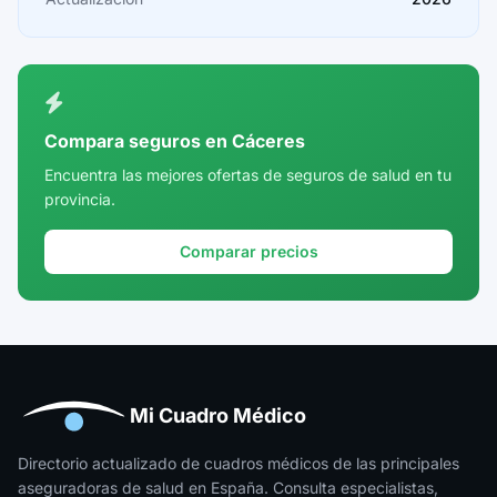
Ceuta
Ciudad Real
Córdoba
Compara seguros en Cáceres
Cuenca
Encuentra las mejores ofertas de seguros de salud en tu
provincia.
Girona
Granada
Comparar precios
Guadalajara
Guipúzcoa
Huelva
Huesca
Mi Cuadro Médico
Jaén
Directorio actualizado de cuadros médicos de las principales
aseguradoras de salud en España. Consulta especialistas,
La Rioja