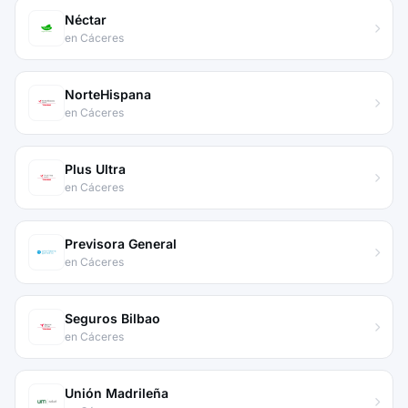
Néctar
en Cáceres
NorteHispana
en Cáceres
Plus Ultra
en Cáceres
Previsora General
en Cáceres
Seguros Bilbao
en Cáceres
Unión Madrileña