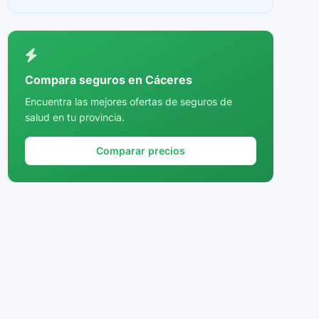
Ceuta
Ciudad Real
Córdoba
Compara seguros en Cáceres
Cuenca
Encuentra las mejores ofertas de seguros de
salud en tu provincia.
Girona
Granada
Comparar precios
Guadalajara
Guipúzcoa
Huelva
Huesca
Jaén
La Rioja