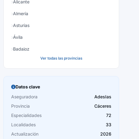
Alicante
Almería
Asturias
Ávila
Badajoz
Ver todas las provincias
Baleares
Barcelona
Burgos
Datos clave
Cáceres
Aseguradora
Adeslas
Provincia
Cáceres
Cádiz
Especialidades
72
Cantabria
Localidades
33
Castellón
Actualización
2026