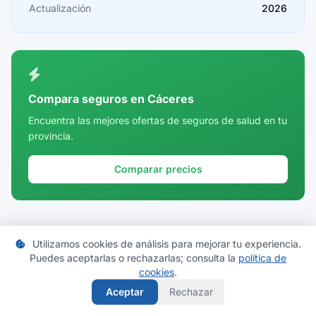
Castellón
Actualización
2026
Ceuta
Ciudad Real
Córdoba
Compara seguros en Cáceres
Cuenca
Encuentra las mejores ofertas de seguros de salud en tu
provincia.
Girona
Granada
Comparar precios
Guadalajara
Guipúzcoa
Utilizamos cookies de análisis para mejorar tu experiencia.
Huelva
Puedes aceptarlas o rechazarlas; consulta la
política de
Huesca
Mi Cuadro Médico
cookies
.
Aceptar
Rechazar
Jaén
Directorio actualizado de cuadros médicos de las principales