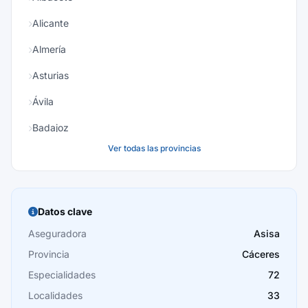
Alicante
Almería
Asturias
Ávila
Badajoz
Ver todas las provincias
Baleares
Barcelona
Burgos
Datos clave
Cáceres
Aseguradora
Asisa
Provincia
Cáceres
Cádiz
Especialidades
72
Cantabria
Localidades
33