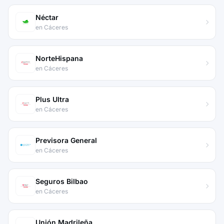
Néctar
en Cáceres
NorteHispana
en Cáceres
Plus Ultra
en Cáceres
Previsora General
en Cáceres
Seguros Bilbao
en Cáceres
Unión Madrileña