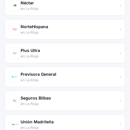
Néctar
en La Rioja
NorteHispana
en La Rioja
Plus Ultra
en La Rioja
Previsora General
en La Rioja
Seguros Bilbao
en La Rioja
Unión Madrileña
en La Rioja