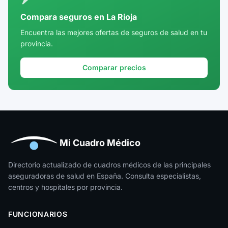
Córdoba
Compara seguros en La Rioja
Cuenca
Encuentra las mejores ofertas de seguros de salud en tu
provincia.
Girona
Granada
Comparar precios
Guadalajara
Guipúzcoa
Huelva
Huesca
Mi Cuadro Médico
Jaén
Directorio actualizado de cuadros médicos de las principales
aseguradoras de salud en España. Consulta especialistas,
La Rioja
centros y hospitales por provincia.
Las Palmas
FUNCIONARIOS
León