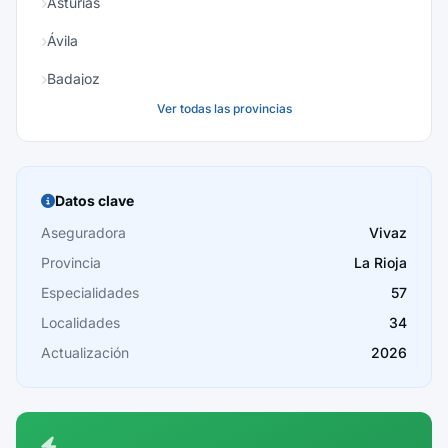
Asturias
Ávila
Badajoz
Ver todas las provincias
Baleares
Barcelona
Burgos
Datos clave
Cáceres
Aseguradora
Vivaz
Provincia
La Rioja
Cádiz
Especialidades
57
Cantabria
Localidades
34
Castellón
Actualización
2026
Ceuta
Ciudad Real