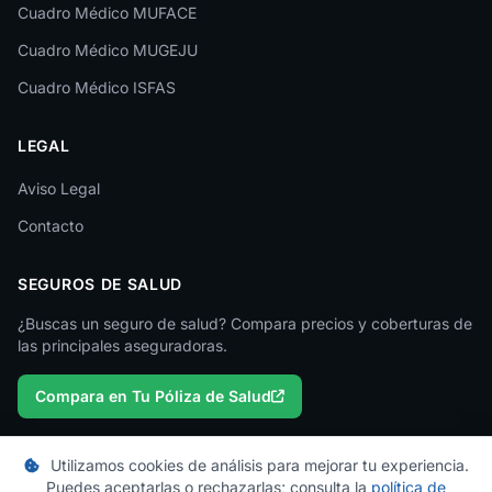
Cuadro Médico MUFACE
Lleida
Cuadro Médico MUGEJU
Lugo
Cuadro Médico ISFAS
Madrid
LEGAL
Málaga
Melilla
Aviso Legal
Contacto
Murcia
Navarra
SEGUROS DE SALUD
Ourense
¿Buscas un seguro de salud? Compara precios y coberturas de
las principales aseguradoras.
Palencia
Compara en Tu Póliza de Salud
Pontevedra
Salamanca
Utilizamos cookies de análisis para mejorar tu experiencia.
Santa Cruz de Tenerife
Puedes aceptarlas o rechazarlas; consulta la
política de