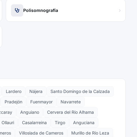
Polisomnografía
Lardero
Nájera
Santo Domingo de la Calzada
Pradejón
Fuenmayor
Navarrete
zcaray
Anguiano
Cervera del Río Alhama
Ollauri
Casalarreina
Tirgo
Anguciana
meros
Villoslada de Cameros
Murillo de Río Leza