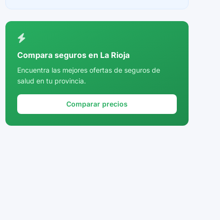
Ceuta
Ciudad Real
Córdoba
Compara seguros en La Rioja
Cuenca
Encuentra las mejores ofertas de seguros de
salud en tu provincia.
Girona
Granada
Comparar precios
Guadalajara
Guipúzcoa
Huelva
Huesca
Jaén
La Rioja