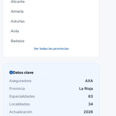
Alicante
Almería
Asturias
Ávila
Badajoz
Ver todas las provincias
Baleares
Barcelona
Burgos
Datos clave
Cáceres
Aseguradora
AXA
Provincia
La Rioja
Cádiz
Especialidades
63
Cantabria
Localidades
34
Castellón
Actualización
2026