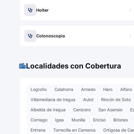
Holter
Colonoscopia
Localidades con Cobertura
Logroño
Calahorra
Arnedo
Haro
Alfaro
Villamediana de Iregua
Autol
Rincón de Soto
Albelda de Iregua
Cenicero
San Asensio
E
Cornago
Igea
Munilla
Enciso
Briones
Entrena
Torrecilla en Cameros
Ortigosa de Ca