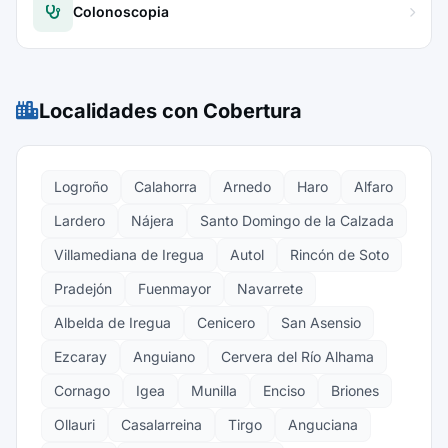
Colonoscopia
Localidades con Cobertura
Logroño
Calahorra
Arnedo
Haro
Alfaro
Lardero
Nájera
Santo Domingo de la Calzada
Villamediana de Iregua
Autol
Rincón de Soto
Pradejón
Fuenmayor
Navarrete
Albelda de Iregua
Cenicero
San Asensio
Ezcaray
Anguiano
Cervera del Río Alhama
Cornago
Igea
Munilla
Enciso
Briones
Ollauri
Casalarreina
Tirgo
Anguciana