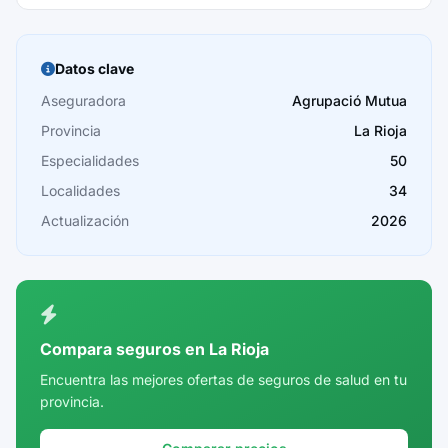
Barcelona
Burgos
Datos clave
Cáceres
Aseguradora
Agrupació Mutua
Provincia
La Rioja
Cádiz
Especialidades
50
Cantabria
Localidades
34
Castellón
Actualización
2026
Ceuta
Ciudad Real
Córdoba
Compara seguros en La Rioja
Cuenca
Encuentra las mejores ofertas de seguros de salud en tu
provincia.
Girona
Granada