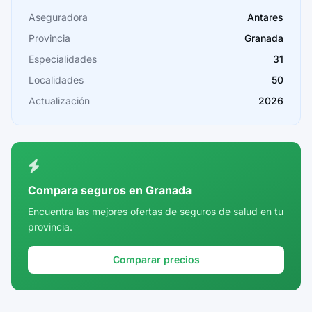
Cáceres
Aseguradora
Antares
Provincia
Granada
Cádiz
Especialidades
31
Cantabria
Localidades
50
Castellón
Actualización
2026
Ceuta
Ciudad Real
Córdoba
Compara seguros en Granada
Cuenca
Encuentra las mejores ofertas de seguros de salud en tu
provincia.
Girona
Granada
Comparar precios
Guadalajara
Guipúzcoa