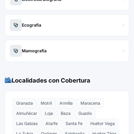
Ecografía
Mamografía
Localidades con Cobertura
Granada
Motril
Armilla
Maracena
Almuñécar
Loja
Baza
Guadix
Las Gabias
Atarfe
Santa Fe
Huétor Vega
La Zubia
Ogíjares
Salobreña
Huétor Tájar