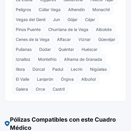
Peligros
Cúllar Vega
Alhendín
Monachil
Vegas del Genil
Jun
Gójar
Cájar
Pinos Puente
Churriana de la Vega
Albolote
Cenes de la Vega
Alfacar
Víznar
Güevéjar
Pulianas
Dúdar
Quéntar
Huéscar
Iznalloz
Montefrío
Alhama de Granada
Illora
Dúrcal
Padul
Lecrín
Nigüelas
El Valle
Lanjarón
Órgiva
Albuñol
Galera
Orce
Castril
Pólizas Compatibles con este Cuadro
Médico