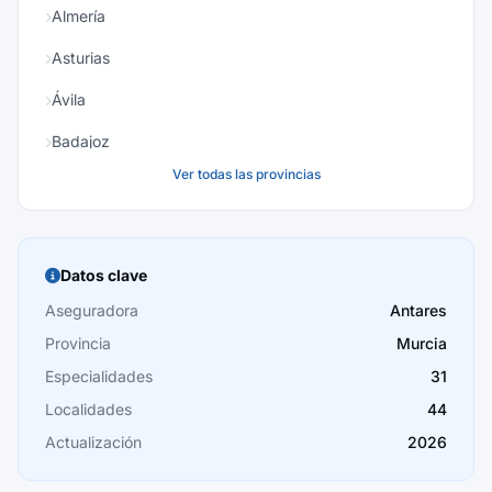
Almería
Asturias
Ávila
Badajoz
Ver todas las provincias
Baleares
Barcelona
Burgos
Datos clave
Cáceres
Aseguradora
Antares
Provincia
Murcia
Cádiz
Especialidades
31
Cantabria
Localidades
44
Castellón
Actualización
2026
Ceuta