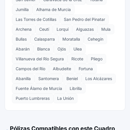
Jumilla
Alhama de Murcia
Las Torres de Cotillas
San Pedro del Pinatar
Archena
Ceutí
Lorquí
Alguazas
Mula
Bullas
Calasparra
Moratalla
Cehegín
Abarán
Blanca
Ojós
Ulea
Villanueva del Río Segura
Ricote
Pliego
Campos del Río
Albudeite
Fortuna
Abanilla
Santomera
Beniel
Los Alcázares
Fuente Álamo de Murcia
Librilla
Puerto Lumbreras
La Unión
Pólizas Compatibles con este Cuadro