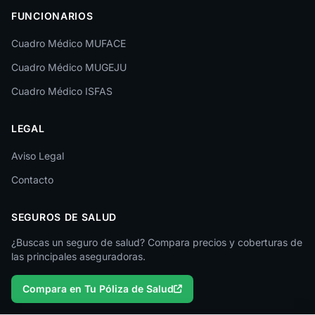
FUNCIONARIOS
León
Cuadro Médico MUFACE
Lleida
Cuadro Médico MUGEJU
Lugo
Cuadro Médico ISFAS
Madrid
LEGAL
Málaga
Melilla
Aviso Legal
Contacto
Murcia
Navarra
SEGUROS DE SALUD
Ourense
¿Buscas un seguro de salud? Compara precios y coberturas de
las principales aseguradoras.
Palencia
Compara en Tu Póliza de Salud
Pontevedra