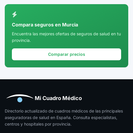
Ciudad Real
Córdoba
Compara seguros en Murcia
Cuenca
Encuentra las mejores ofertas de seguros de salud en tu
provincia.
Girona
Granada
Comparar precios
Guadalajara
Guipúzcoa
Huelva
Huesca
Mi Cuadro Médico
Jaén
Directorio actualizado de cuadros médicos de las principales
aseguradoras de salud en España. Consulta especialistas,
La Rioja
centros y hospitales por provincia.
Las Palmas