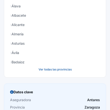
Álava
Albacete
Alicante
Almería
Asturias
Ávila
Badajoz
Ver todas las provincias
Baleares
Barcelona
Burgos
Datos clave
Cáceres
Aseguradora
Antares
Provincia
Zaragoza
Cádiz