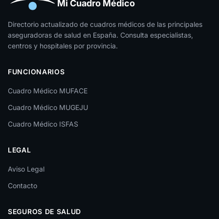
Huesca
Mi Cuadro Médico
Jaén
Directorio actualizado de cuadros médicos de las principales
aseguradoras de salud en España. Consulta especialistas,
La Rioja
centros y hospitales por provincia.
Las Palmas
FUNCIONARIOS
León
Cuadro Médico MUFACE
Lleida
Cuadro Médico MUGEJU
Lugo
Cuadro Médico ISFAS
Madrid
LEGAL
Málaga
Melilla
Aviso Legal
Contacto
Murcia
Navarra
SEGUROS DE SALUD