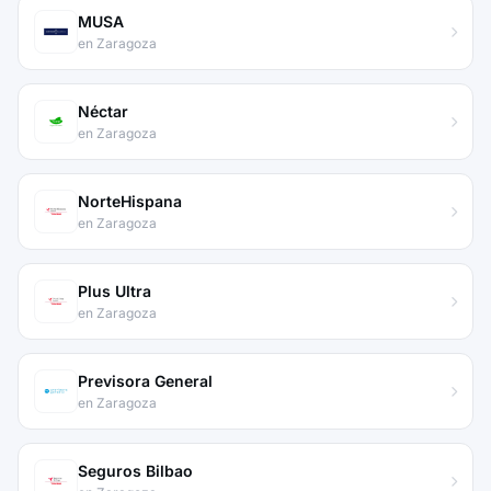
MUSA
en Zaragoza
Néctar
en Zaragoza
NorteHispana
en Zaragoza
Plus Ultra
en Zaragoza
Previsora General
en Zaragoza
Seguros Bilbao