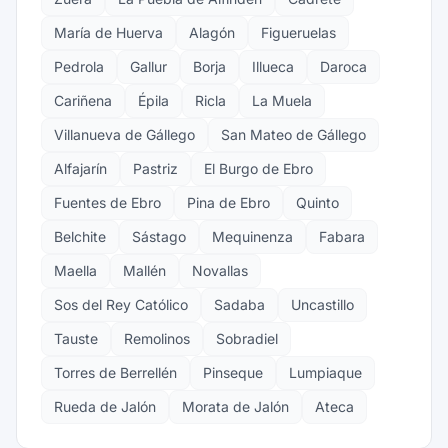
María de Huerva
Alagón
Figueruelas
Pedrola
Gallur
Borja
Illueca
Daroca
Cariñena
Épila
Ricla
La Muela
Villanueva de Gállego
San Mateo de Gállego
Alfajarín
Pastriz
El Burgo de Ebro
Fuentes de Ebro
Pina de Ebro
Quinto
Belchite
Sástago
Mequinenza
Fabara
Maella
Mallén
Novallas
Sos del Rey Católico
Sadaba
Uncastillo
Tauste
Remolinos
Sobradiel
Torres de Berrellén
Pinseque
Lumpiaque
Rueda de Jalón
Morata de Jalón
Ateca