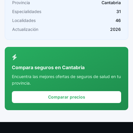
Provincia
Cantabria
Cádiz
Especialidades
31
Cantabria
Localidades
46
Castellón
Actualización
2026
Ceuta
Ciudad Real
Córdoba
Compara seguros en Cantabria
Cuenca
Encuentra las mejores ofertas de seguros de salud en tu
provincia.
Girona
Granada
Comparar precios
Guadalajara
Guipúzcoa
Huelva