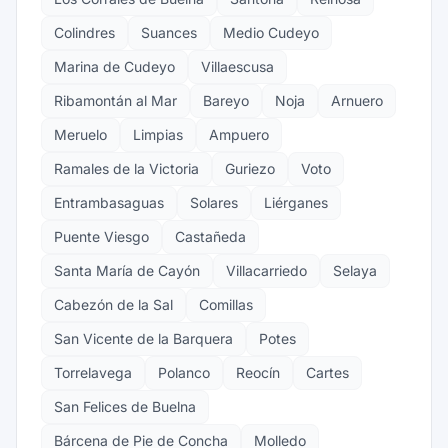
Colindres
Suances
Medio Cudeyo
Marina de Cudeyo
Villaescusa
Ribamontán al Mar
Bareyo
Noja
Arnuero
Meruelo
Limpias
Ampuero
Ramales de la Victoria
Guriezo
Voto
Entrambasaguas
Solares
Liérganes
Puente Viesgo
Castañeda
Santa María de Cayón
Villacarriedo
Selaya
Cabezón de la Sal
Comillas
San Vicente de la Barquera
Potes
Torrelavega
Polanco
Reocín
Cartes
San Felices de Buelna
Bárcena de Pie de Concha
Molledo