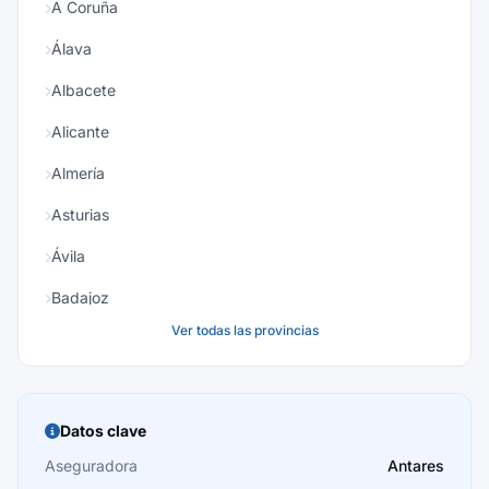
A Coruña
Álava
Albacete
Alicante
Almería
Asturias
Ávila
Badajoz
Ver todas las provincias
Baleares
Barcelona
Burgos
Datos clave
Cáceres
Aseguradora
Antares