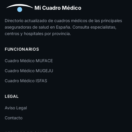
Huesca
Mi Cuadro Médico
Jaén
Directorio actualizado de cuadros médicos de las principales
aseguradoras de salud en España. Consulta especialistas,
La Rioja
centros y hospitales por provincia.
Las Palmas
FUNCIONARIOS
León
Cuadro Médico MUFACE
Lleida
Cuadro Médico MUGEJU
Lugo
Cuadro Médico ISFAS
Madrid
LEGAL
Málaga
Melilla
Aviso Legal
Contacto
Murcia
Navarra