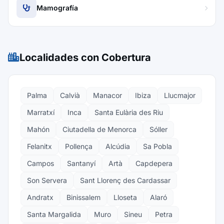
Mamografía
Localidades con Cobertura
Palma
Calvià
Manacor
Ibiza
Llucmajor
Marratxí
Inca
Santa Eulària des Riu
Mahón
Ciutadella de Menorca
Sóller
Felanitx
Pollença
Alcúdia
Sa Pobla
Campos
Santanyí
Artà
Capdepera
Son Servera
Sant Llorenç des Cardassar
Andratx
Binissalem
Lloseta
Alaró
Santa Margalida
Muro
Sineu
Petra