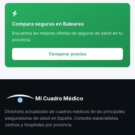
Ciudad Real
Córdoba
Compara seguros en Baleares
Cuenca
Encuentra las mejores ofertas de seguros de salud en tu
provincia.
Girona
Granada
Comparar precios
Guadalajara
Guipúzcoa
Huelva
Huesca
Mi Cuadro Médico
Jaén
Directorio actualizado de cuadros médicos de las principales
aseguradoras de salud en España. Consulta especialistas,
La Rioja
centros y hospitales por provincia.
Las Palmas