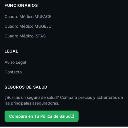
FUNCIONARIOS
León
Cuadro Médico MUFACE
Lleida
Cuadro Médico MUGEJU
Lugo
Cuadro Médico ISFAS
Madrid
LEGAL
Málaga
Melilla
Aviso Legal
Contacto
Murcia
Navarra
SEGUROS DE SALUD
Ourense
¿Buscas un seguro de salud? Compara precios y coberturas de
las principales aseguradoras.
Palencia
Compara en Tu Póliza de Salud
Pontevedra
Salamanca