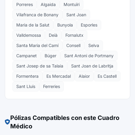
Porreres
Algaida
Montuïri
Vilafranca de Bonany
Sant Joan
Maria de la Salut
Bunyola
Esporles
Valldemossa
Deià
Fornalutx
Santa Maria del Camí
Consell
Selva
Campanet
Búger
Sant Antoni de Portmany
Sant Josep de sa Talaia
Sant Joan de Labritja
Formentera
Es Mercadal
Alaior
Es Castell
Sant Lluís
Ferreries
Pólizas Compatibles con este Cuadro
Médico