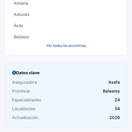
Almería
Asturias
Ávila
Badajoz
Ver todas las provincias
Baleares
Barcelona
Burgos
Datos clave
Cáceres
Aseguradora
Asefa
Provincia
Baleares
Cádiz
Especialidades
24
Cantabria
Localidades
54
Castellón
Actualización
2026
Ceuta