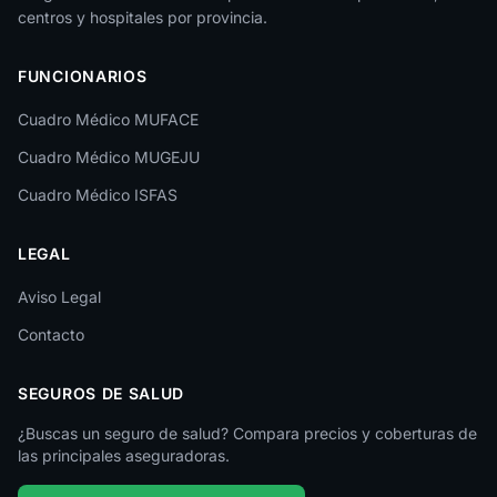
La Rioja
centros y hospitales por provincia.
Las Palmas
FUNCIONARIOS
León
Cuadro Médico MUFACE
Lleida
Cuadro Médico MUGEJU
Lugo
Cuadro Médico ISFAS
Madrid
LEGAL
Málaga
Melilla
Aviso Legal
Contacto
Murcia
Navarra
SEGUROS DE SALUD
Ourense
¿Buscas un seguro de salud? Compara precios y coberturas de
las principales aseguradoras.
Palencia