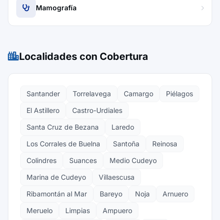
Mamografía
Localidades con Cobertura
Santander
Torrelavega
Camargo
Piélagos
El Astillero
Castro-Urdiales
Santa Cruz de Bezana
Laredo
Los Corrales de Buelna
Santoña
Reinosa
Colindres
Suances
Medio Cudeyo
Marina de Cudeyo
Villaescusa
Ribamontán al Mar
Bareyo
Noja
Arnuero
Meruelo
Limpias
Ampuero