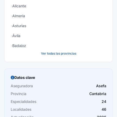
Alicante
Almería
Asturias
Ávila
Badajoz
Ver todas las provincias
Baleares
Barcelona
Burgos
Datos clave
Cáceres
Aseguradora
Asefa
Provincia
Cantabria
Cádiz
Especialidades
24
Cantabria
Localidades
46
Castellón