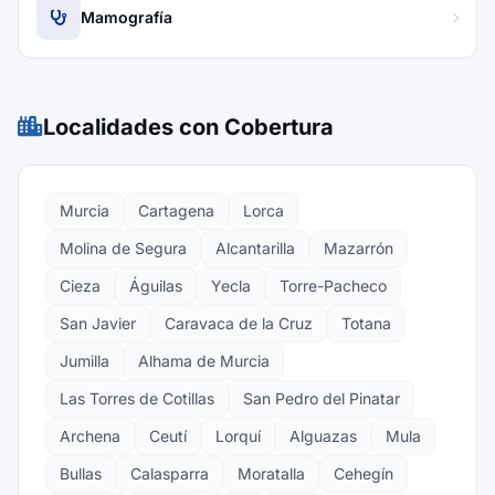
Mamografía
Localidades con Cobertura
Murcia
Cartagena
Lorca
Molina de Segura
Alcantarilla
Mazarrón
Cieza
Águilas
Yecla
Torre-Pacheco
San Javier
Caravaca de la Cruz
Totana
Jumilla
Alhama de Murcia
Las Torres de Cotillas
San Pedro del Pinatar
Archena
Ceutí
Lorquí
Alguazas
Mula
Bullas
Calasparra
Moratalla
Cehegín