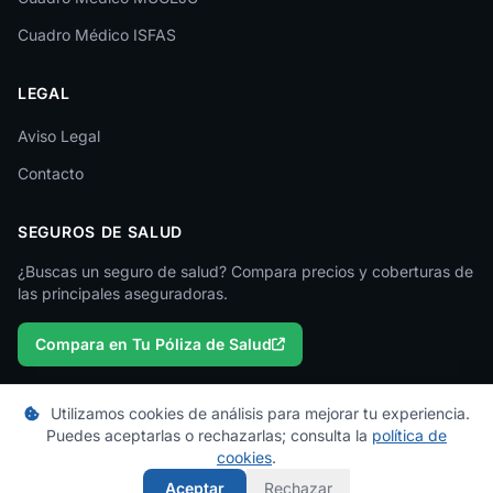
Lugo
Cuadro Médico ISFAS
Madrid
LEGAL
Málaga
Melilla
Aviso Legal
Contacto
Murcia
Navarra
SEGUROS DE SALUD
Ourense
¿Buscas un seguro de salud? Compara precios y coberturas de
las principales aseguradoras.
Palencia
Compara en Tu Póliza de Salud
Pontevedra
Salamanca
Utilizamos cookies de análisis para mejorar tu experiencia.
Santa Cruz de Tenerife
Puedes aceptarlas o rechazarlas; consulta la
política de
© 2026 micuadromedico.es — Un proyecto de
Tu Póliza de Salud
cookies
.
Segovia
Los cuadros médicos se actualizan periódicamente. Consulta con tu
Aceptar
Rechazar
aseguradora para información oficial.