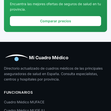
Cuenca
Encuentra las mejores ofertas de seguros de salud en tu
provincia.
Girona
Granada
Comparar precios
Guadalajara
Guipúzcoa
Huelva
Huesca
Mi Cuadro Médico
Jaén
Directorio actualizado de cuadros médicos de las principales
aseguradoras de salud en España. Consulta especialistas,
La Rioja
centros y hospitales por provincia.
Las Palmas
FUNCIONARIOS
León
Cuadro Médico MUFACE
Lleida
Cuadro Médico MUGEJU