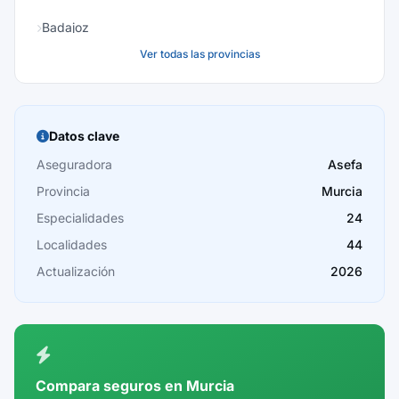
Badajoz
Ver todas las provincias
Baleares
Barcelona
Burgos
Datos clave
Cáceres
Aseguradora
Asefa
Provincia
Murcia
Cádiz
Especialidades
24
Cantabria
Localidades
44
Castellón
Actualización
2026
Ceuta
Ciudad Real
Córdoba
Compara seguros en Murcia