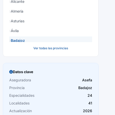
Alicante
Almería
Asturias
Ávila
Badajoz
Ver todas las provincias
Baleares
Barcelona
Burgos
Datos clave
Cáceres
Aseguradora
Asefa
Provincia
Badajoz
Cádiz
Especialidades
24
Cantabria
Localidades
41
Castellón
Actualización
2026