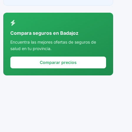
Ceuta
Ciudad Real
Córdoba
Compara seguros en Badajoz
Cuenca
Encuentra las mejores ofertas de seguros de
salud en tu provincia.
Girona
Granada
Comparar precios
Guadalajara
Guipúzcoa
Huelva
Huesca
Jaén
La Rioja