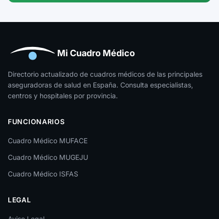
Guipúzcoa
Huelva
Huesca
Mi Cuadro Médico
Jaén
Directorio actualizado de cuadros médicos de las principales
aseguradoras de salud en España. Consulta especialistas,
La Rioja
centros y hospitales por provincia.
Las Palmas
FUNCIONARIOS
León
Cuadro Médico MUFACE
Lleida
Cuadro Médico MUGEJU
Lugo
Cuadro Médico ISFAS
Madrid
LEGAL
Málaga
Melilla
Aviso Legal