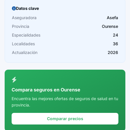
Burgos
Datos clave
Cáceres
Aseguradora
Asefa
Provincia
Ourense
Cádiz
Especialidades
24
Cantabria
Localidades
36
Castellón
Actualización
2026
Ceuta
Ciudad Real
Córdoba
Compara seguros en Ourense
Cuenca
Encuentra las mejores ofertas de seguros de salud en tu
provincia.
Girona
Granada
Comparar precios
Guadalajara