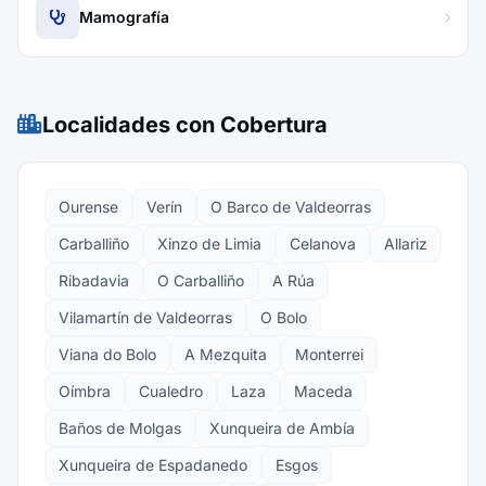
Mamografía
Localidades con Cobertura
Ourense
Verín
O Barco de Valdeorras
Carballiño
Xinzo de Limia
Celanova
Allariz
Ribadavia
O Carballiño
A Rúa
Vilamartín de Valdeorras
O Bolo
Viana do Bolo
A Mezquita
Monterrei
Oímbra
Cualedro
Laza
Maceda
Baños de Molgas
Xunqueira de Ambía
Xunqueira de Espadanedo
Esgos