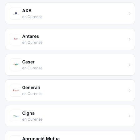
AXA
en Ourense
Antares
en Ourense
Caser
en Ourense
Generali
en Ourense
Cigna
en Ourense
Agrupació Mutua