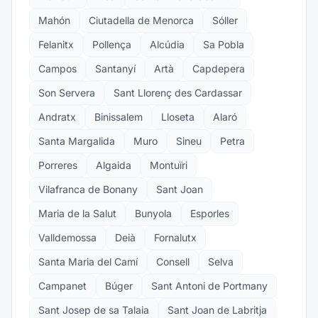
Mahón
Ciutadella de Menorca
Sóller
Felanitx
Pollença
Alcúdia
Sa Pobla
Campos
Santanyí
Artà
Capdepera
Son Servera
Sant Llorenç des Cardassar
Andratx
Binissalem
Lloseta
Alaró
Santa Margalida
Muro
Sineu
Petra
Porreres
Algaida
Montuïri
Vilafranca de Bonany
Sant Joan
Maria de la Salut
Bunyola
Esporles
Valldemossa
Deià
Fornalutx
Santa Maria del Camí
Consell
Selva
Campanet
Búger
Sant Antoni de Portmany
Sant Josep de sa Talaia
Sant Joan de Labritja