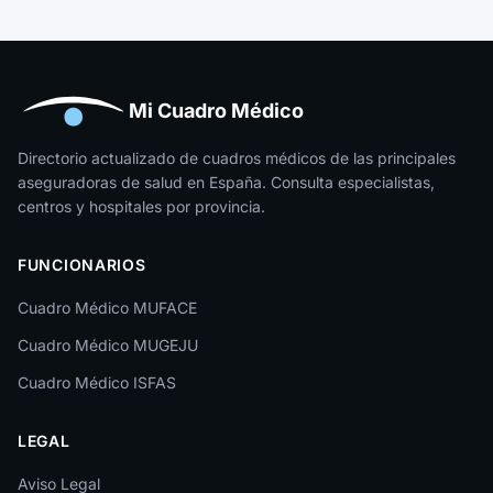
Guipúzcoa
Huelva
Huesca
Mi Cuadro Médico
Jaén
Directorio actualizado de cuadros médicos de las principales
aseguradoras de salud en España. Consulta especialistas,
La Rioja
centros y hospitales por provincia.
Las Palmas
FUNCIONARIOS
León
Cuadro Médico MUFACE
Lleida
Cuadro Médico MUGEJU
Lugo
Cuadro Médico ISFAS
Madrid
LEGAL
Málaga
Melilla
Aviso Legal