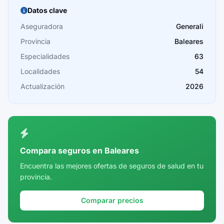
Burgos
Datos clave
Cáceres
Aseguradora
Generali
Provincia
Baleares
Cádiz
Especialidades
63
Cantabria
Localidades
54
Castellón
Actualización
2026
Ceuta
Ciudad Real
Córdoba
Compara seguros en Baleares
Cuenca
Encuentra las mejores ofertas de seguros de salud en tu
provincia.
Girona
Granada
Comparar precios
Guadalajara