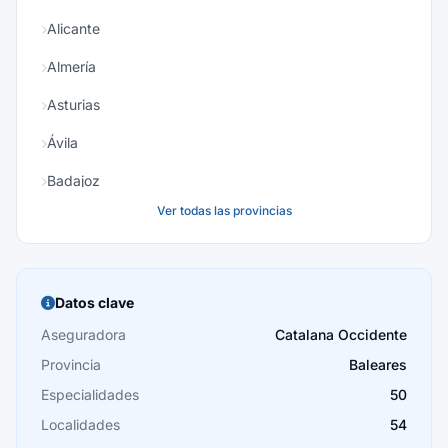
Alicante
Almería
Asturias
Ávila
Badajoz
Ver todas las provincias
Baleares
Barcelona
Burgos
Datos clave
Cáceres
Aseguradora
Catalana Occidente
Provincia
Baleares
Cádiz
Especialidades
50
Cantabria
Localidades
54
Castellón