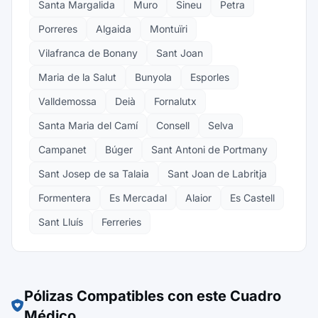
Santa Margalida
Muro
Sineu
Petra
Porreres
Algaida
Montuïri
Vilafranca de Bonany
Sant Joan
Maria de la Salut
Bunyola
Esporles
Valldemossa
Deià
Fornalutx
Santa Maria del Camí
Consell
Selva
Campanet
Búger
Sant Antoni de Portmany
Sant Josep de sa Talaia
Sant Joan de Labritja
Formentera
Es Mercadal
Alaior
Es Castell
Sant Lluís
Ferreries
Pólizas Compatibles con este Cuadro
Médico