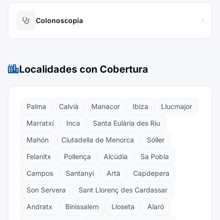
Colonoscopia
Localidades con Cobertura
Palma
Calvià
Manacor
Ibiza
Llucmajor
Marratxí
Inca
Santa Eulària des Riu
Mahón
Ciutadella de Menorca
Sóller
Felanitx
Pollença
Alcúdia
Sa Pobla
Campos
Santanyí
Artà
Capdepera
Son Servera
Sant Llorenç des Cardassar
Andratx
Binissalem
Lloseta
Alaró