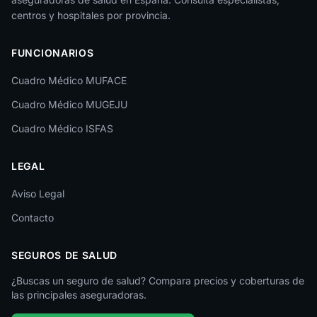
La Rioja
centros y hospitales por provincia.
Las Palmas
FUNCIONARIOS
León
Cuadro Médico MUFACE
Lleida
Cuadro Médico MUGEJU
Lugo
Cuadro Médico ISFAS
Madrid
LEGAL
Málaga
Melilla
Aviso Legal
Contacto
Murcia
Navarra
SEGUROS DE SALUD
Ourense
¿Buscas un seguro de salud? Compara precios y coberturas de
las principales aseguradoras.
Palencia