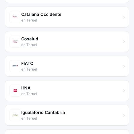
Catalana Occidente
en Teruel
Cosalud
en Teruel
FIATC
en Teruel
HNA
en Teruel
Igualatorio Cantabria
en Teruel