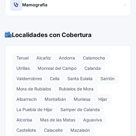
Mamografía
Localidades con Cobertura
Teruel
Alcañiz
Andorra
Calamocha
Utrillas
Monreal del Campo
Calanda
Valderrobres
Cella
Santa Eulalia
Sarrión
Mora de Rubielos
Rubielos de Mora
Albarracín
Montalbán
Muniesa
Híjar
La Puebla de Híjar
Samper de Calanda
Alcorisa
Mas de las Matas
Aguaviva
Castellote
Calaceite
Mazaleón