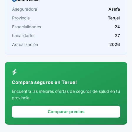
Cáceres
Aseguradora
Asefa
Provincia
Teruel
Cádiz
Especialidades
24
Cantabria
Localidades
27
Castellón
Actualización
2026
Ceuta
Ciudad Real
Córdoba
Compara seguros en Teruel
Cuenca
Encuentra las mejores ofertas de seguros de salud en tu
provincia.
Girona
Granada
Comparar precios
Guadalajara
Guipúzcoa