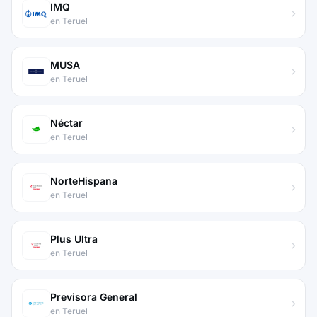
IMQ
en Teruel
MUSA
en Teruel
Néctar
en Teruel
NorteHispana
en Teruel
Plus Ultra
en Teruel
Previsora General
en Teruel