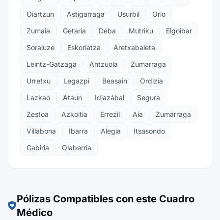
Oiartzun
Astigarraga
Usurbil
Orio
Zumaia
Getaria
Deba
Mutriku
Elgoibar
Soraluze
Eskoriatza
Aretxabaleta
Leintz-Gatzaga
Antzuola
Zumarraga
Urretxu
Legazpi
Beasain
Ordizia
Lazkao
Ataun
Idiazábal
Segura
Zestoa
Azkoitia
Errezil
Aia
Zumárraga
Villabona
Ibarra
Alegia
Itsasondo
Gabiria
Olaberria
Pólizas Compatibles con este Cuadro
Médico