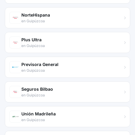
NorteHispana
en Guipúzcoa
Plus Ultra
en Guipúzcoa
Previsora General
en Guipúzcoa
Seguros Bilbao
en Guipúzcoa
Unión Madrileña
en Guipúzcoa