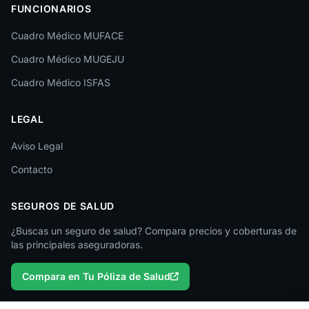
FUNCIONARIOS
León
Cuadro Médico MUFACE
Lleida
Cuadro Médico MUGEJU
Lugo
Cuadro Médico ISFAS
Madrid
LEGAL
Málaga
Melilla
Aviso Legal
Contacto
Murcia
Navarra
SEGUROS DE SALUD
Ourense
¿Buscas un seguro de salud? Compara precios y coberturas de
las principales aseguradoras.
Palencia
Compara en Tu Póliza de Salud
Pontevedra
Salamanca