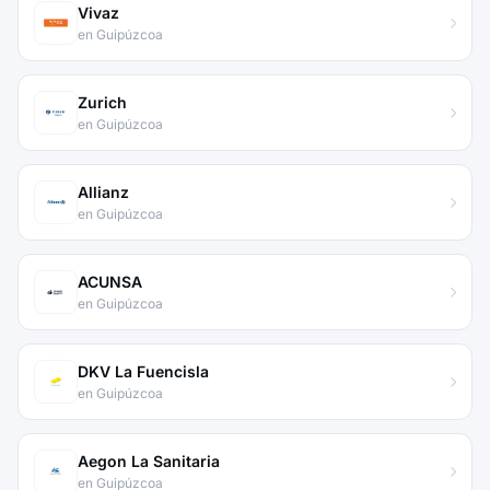
Vivaz
en Guipúzcoa
Zurich
en Guipúzcoa
Allianz
en Guipúzcoa
ACUNSA
en Guipúzcoa
DKV La Fuencisla
en Guipúzcoa
Aegon La Sanitaria
en Guipúzcoa