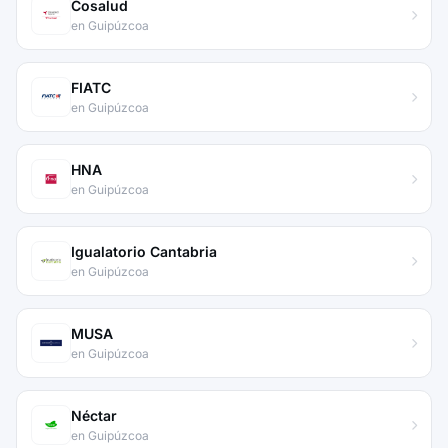
Cosalud
en Guipúzcoa
FIATC
en Guipúzcoa
HNA
en Guipúzcoa
Igualatorio Cantabria
en Guipúzcoa
MUSA
en Guipúzcoa
Néctar
en Guipúzcoa