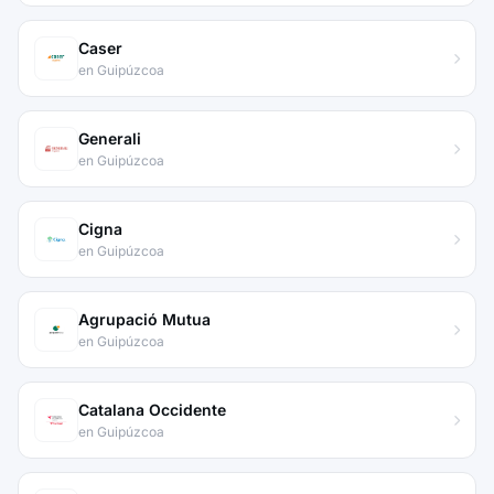
Caser
en Guipúzcoa
Generali
en Guipúzcoa
Cigna
en Guipúzcoa
Agrupació Mutua
en Guipúzcoa
Catalana Occidente
en Guipúzcoa