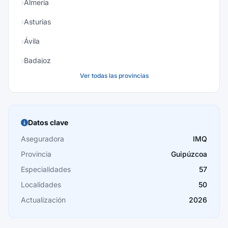
Almería
Asturias
Ávila
Badajoz
Ver todas las provincias
Baleares
Barcelona
Burgos
Datos clave
Cáceres
Aseguradora
IMQ
Provincia
Guipúzcoa
Cádiz
Especialidades
57
Cantabria
Localidades
50
Castellón
Actualización
2026
Ceuta