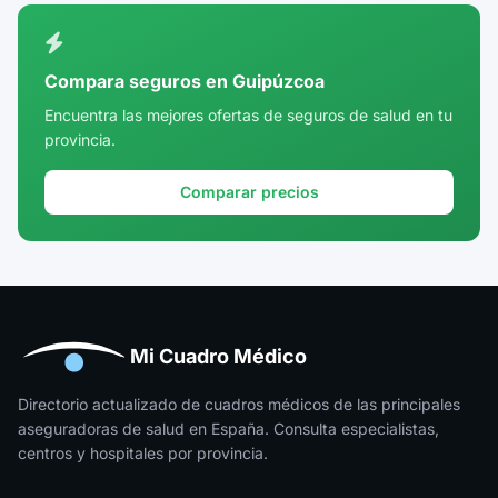
Ciudad Real
Córdoba
Compara seguros en Guipúzcoa
Cuenca
Encuentra las mejores ofertas de seguros de salud en tu
provincia.
Girona
Granada
Comparar precios
Guadalajara
Guipúzcoa
Huelva
Huesca
Mi Cuadro Médico
Jaén
Directorio actualizado de cuadros médicos de las principales
aseguradoras de salud en España. Consulta especialistas,
La Rioja
centros y hospitales por provincia.
Las Palmas