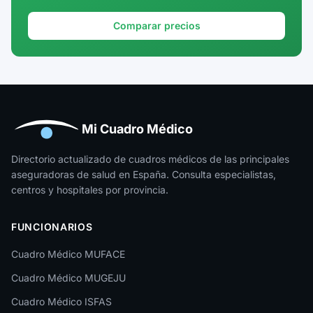
Granada
Comparar precios
Guadalajara
Guipúzcoa
Huelva
Huesca
Mi Cuadro Médico
Jaén
Directorio actualizado de cuadros médicos de las principales
aseguradoras de salud en España. Consulta especialistas,
La Rioja
centros y hospitales por provincia.
Las Palmas
FUNCIONARIOS
León
Cuadro Médico MUFACE
Lleida
Cuadro Médico MUGEJU
Lugo
Cuadro Médico ISFAS
Madrid