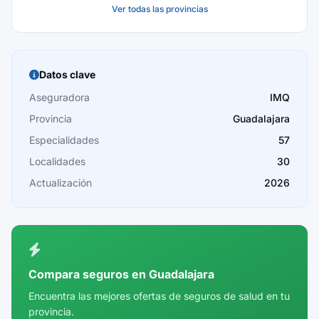
Ver todas las provincias
Baleares
Barcelona
Burgos
Datos clave
Cáceres
Aseguradora
IMQ
Provincia
Guadalajara
Cádiz
Especialidades
57
Cantabria
Localidades
30
Castellón
Actualización
2026
Ceuta
Ciudad Real
Córdoba
Compara seguros en Guadalajara
Cuenca
Encuentra las mejores ofertas de seguros de salud en tu
provincia.
Girona