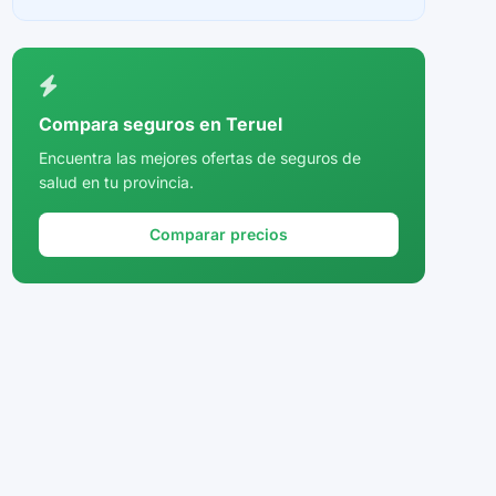
Ceuta
Ciudad Real
Córdoba
Compara seguros en Teruel
Cuenca
Encuentra las mejores ofertas de seguros de
salud en tu provincia.
Girona
Granada
Comparar precios
Guadalajara
Guipúzcoa
Huelva
Huesca
Jaén
La Rioja