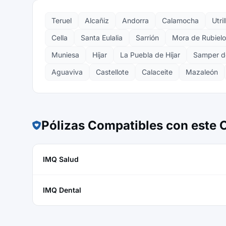
Teruel
Alcañiz
Andorra
Calamocha
Utril
Cella
Santa Eulalia
Sarrión
Mora de Rubielo
Muniesa
Híjar
La Puebla de Híjar
Samper d
Aguaviva
Castellote
Calaceite
Mazaleón
Pólizas Compatibles con este
IMQ Salud
IMQ Dental