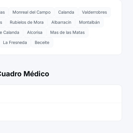
las
Monreal del Campo
Calanda
Valderrobres
s
Rubielos de Mora
Albarracín
Montalbán
e Calanda
Alcorisa
Mas de las Matas
La Fresneda
Beceite
 Cuadro Médico