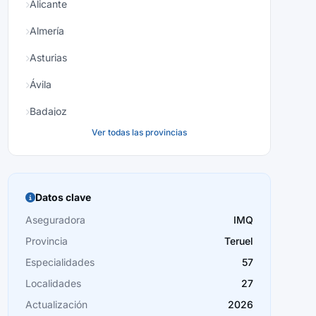
Alicante
Almería
Asturias
Ávila
Badajoz
Ver todas las provincias
Baleares
Barcelona
Burgos
Datos clave
Cáceres
Aseguradora
IMQ
Provincia
Teruel
Cádiz
Especialidades
57
Cantabria
Localidades
27
Castellón
Actualización
2026