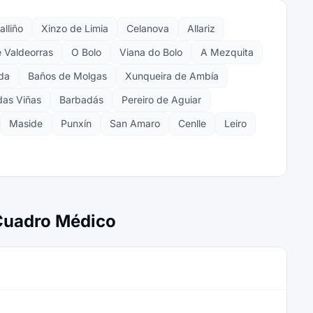
alliño
Xinzo de Limia
Celanova
Allariz
e Valdeorras
O Bolo
Viana do Bolo
A Mezquita
da
Baños de Molgas
Xunqueira de Ambía
das Viñas
Barbadás
Pereiro de Aguiar
Maside
Punxín
San Amaro
Cenlle
Leiro
 Cuadro Médico