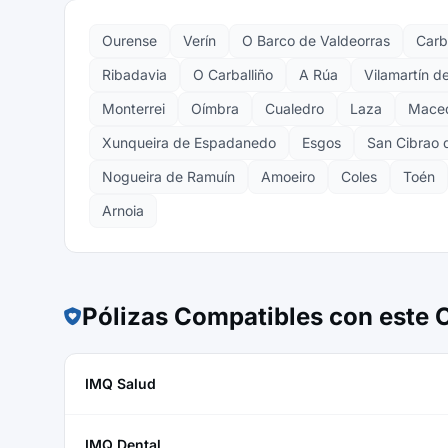
Ourense
Verín
O Barco de Valdeorras
Carb
Ribadavia
O Carballiño
A Rúa
Vilamartín d
Monterrei
Oímbra
Cualedro
Laza
Mace
Xunqueira de Espadanedo
Esgos
San Cibrao 
Nogueira de Ramuín
Amoeiro
Coles
Toén
Arnoia
Pólizas Compatibles con este
IMQ Salud
IMQ Dental