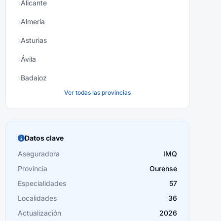
Alicante
Almería
Asturias
Ávila
Badajoz
Ver todas las provincias
Baleares
Barcelona
Burgos
Datos clave
Cáceres
Aseguradora
IMQ
Provincia
Ourense
Cádiz
Especialidades
57
Cantabria
Localidades
36
Castellón
Actualización
2026