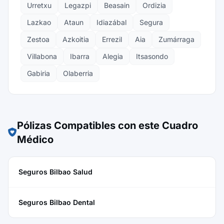
Urretxu
Legazpi
Beasain
Ordizia
Lazkao
Ataun
Idiazábal
Segura
Zestoa
Azkoitia
Errezil
Aia
Zumárraga
Villabona
Ibarra
Alegia
Itsasondo
Gabiria
Olaberria
Pólizas Compatibles con este Cuadro
Médico
Seguros Bilbao Salud
Seguros Bilbao Dental