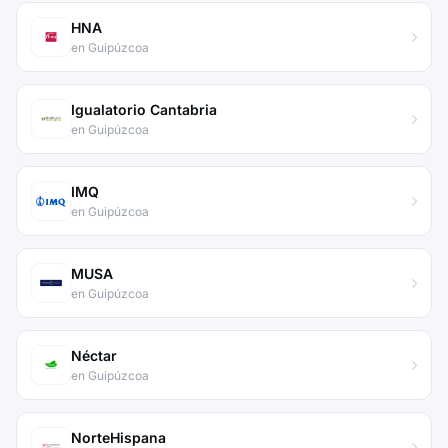
HNA
en Guipúzcoa
Igualatorio Cantabria
en Guipúzcoa
IMQ
en Guipúzcoa
MUSA
en Guipúzcoa
Néctar
en Guipúzcoa
NorteHispana