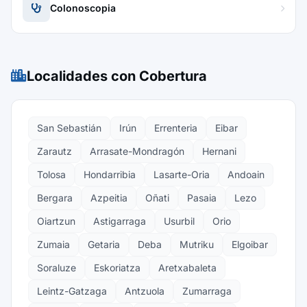
Colonoscopia
Localidades con Cobertura
San Sebastián
Irún
Errenteria
Eibar
Zarautz
Arrasate-Mondragón
Hernani
Tolosa
Hondarribia
Lasarte-Oria
Andoain
Bergara
Azpeitia
Oñati
Pasaia
Lezo
Oiartzun
Astigarraga
Usurbil
Orio
Zumaia
Getaria
Deba
Mutriku
Elgoibar
Soraluze
Eskoriatza
Aretxabaleta
Leintz-Gatzaga
Antzuola
Zumarraga