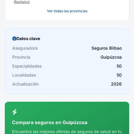
Badajoz
Ver todas las provincias
Baleares
Barcelona
Burgos
Datos clave
Cáceres
Aseguradora
Seguros Bilbao
Provincia
Guipúzcoa
Cádiz
Especialidades
50
Cantabria
Localidades
50
Castellón
Actualización
2026
Ceuta
Ciudad Real
Córdoba
Compara seguros en Guipúzcoa
Cuenca
Encuentra las mejores ofertas de seguros de salud en tu