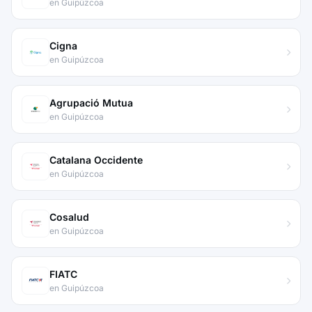
en Guipúzcoa
Cigna
en Guipúzcoa
Agrupació Mutua
en Guipúzcoa
Catalana Occidente
en Guipúzcoa
Cosalud
en Guipúzcoa
FIATC
en Guipúzcoa