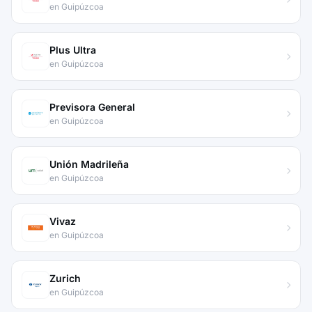
en Guipúzcoa
Plus Ultra
en Guipúzcoa
Previsora General
en Guipúzcoa
Unión Madrileña
en Guipúzcoa
Vivaz
en Guipúzcoa
Zurich
en Guipúzcoa