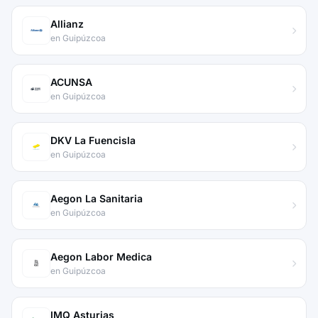
Allianz
en Guipúzcoa
ACUNSA
en Guipúzcoa
DKV La Fuencisla
en Guipúzcoa
Aegon La Sanitaria
en Guipúzcoa
Aegon Labor Medica
en Guipúzcoa
IMQ Asturias