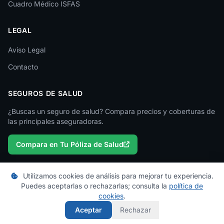
Cuadro Médico ISFAS
Madrid
LEGAL
Málaga
Melilla
Aviso Legal
Contacto
Murcia
Navarra
SEGUROS DE SALUD
Ourense
¿Buscas un seguro de salud? Compara precios y coberturas de
las principales aseguradoras.
Palencia
Compara en Tu Póliza de Salud
Pontevedra
Salamanca
Utilizamos cookies de análisis para mejorar tu experiencia.
Santa Cruz de Tenerife
Puedes aceptarlas o rechazarlas; consulta la
política de
© 2026 micuadromedico.es — Un proyecto de
Tu Póliza de Salud
cookies
.
Segovia
Los cuadros médicos se actualizan periódicamente. Consulta con tu
Aceptar
Rechazar
aseguradora para información oficial.
Sevilla