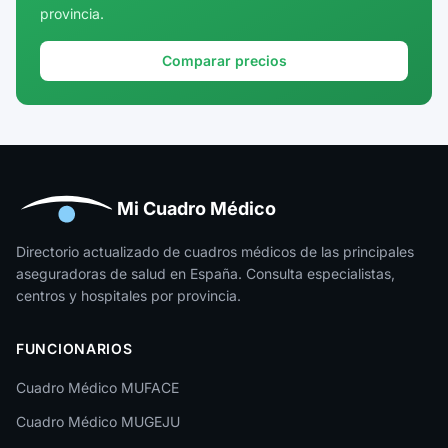
provincia.
Girona
Granada
Comparar precios
Guadalajara
Guipúzcoa
Huelva
Huesca
Mi Cuadro Médico
Jaén
Directorio actualizado de cuadros médicos de las principales
aseguradoras de salud en España. Consulta especialistas,
La Rioja
centros y hospitales por provincia.
Las Palmas
FUNCIONARIOS
León
Cuadro Médico MUFACE
Lleida
Cuadro Médico MUGEJU
Lugo