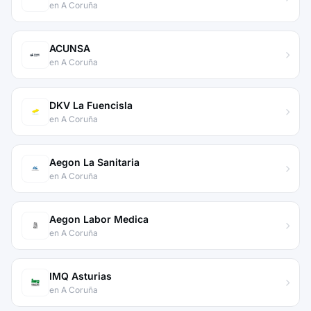
en A Coruña
ACUNSA
en A Coruña
DKV La Fuencisla
en A Coruña
Aegon La Sanitaria
en A Coruña
Aegon Labor Medica
en A Coruña
IMQ Asturias
en A Coruña