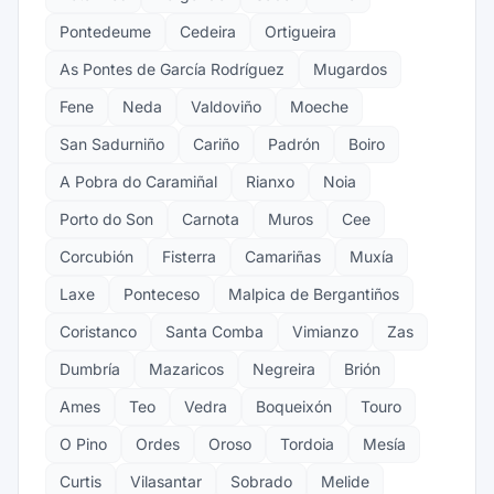
Pontedeume
Cedeira
Ortigueira
As Pontes de García Rodríguez
Mugardos
Fene
Neda
Valdoviño
Moeche
San Sadurniño
Cariño
Padrón
Boiro
A Pobra do Caramiñal
Rianxo
Noia
Porto do Son
Carnota
Muros
Cee
Corcubión
Fisterra
Camariñas
Muxía
Laxe
Ponteceso
Malpica de Bergantiños
Coristanco
Santa Comba
Vimianzo
Zas
Dumbría
Mazaricos
Negreira
Brión
Ames
Teo
Vedra
Boqueixón
Touro
O Pino
Ordes
Oroso
Tordoia
Mesía
Curtis
Vilasantar
Sobrado
Melide