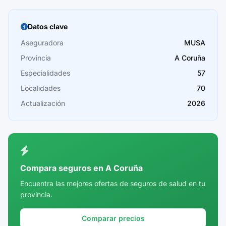
Barcelona
Burgos
Datos clave
Cáceres
Aseguradora
MUSA
Provincia
A Coruña
Cádiz
Especialidades
57
Cantabria
Localidades
70
Castellón
Actualización
2026
Ceuta
Ciudad Real
Córdoba
Compara seguros en A Coruña
Cuenca
Encuentra las mejores ofertas de seguros de salud en tu
provincia.
Girona
Granada
Comparar precios