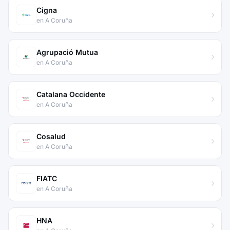
Cigna
en A Coruña
Agrupació Mutua
en A Coruña
Catalana Occidente
en A Coruña
Cosalud
en A Coruña
FIATC
en A Coruña
HNA