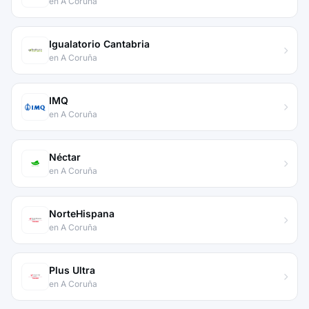
en A Coruña
Igualatorio Cantabria
en A Coruña
IMQ
en A Coruña
Néctar
en A Coruña
NorteHispana
en A Coruña
Plus Ultra
en A Coruña